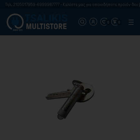
Τηλ. 2105017959-6999987777 - Καλέστε μας για οποιοδήποτε προιόν δεν β
0
0