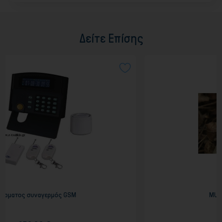
Δείτε Επίσης
GSM
MULTIFUCTIONAL KEY RING