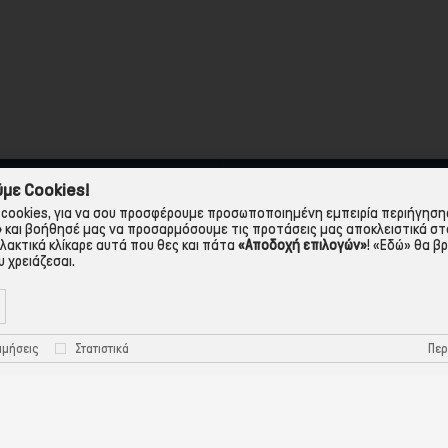
με Cookies!
cookies, για να σου προσφέρουμε προσωποποιημένη εμπειρία περιήγησης.
»
και βοήθησέ μας να προσαρμόσουμε τις προτάσεις μας αποκλειστικά στ
λλακτικά κλίκαρε αυτά που θες και πάτα
«Αποδοχή επιλογών»
!
«Εδώ»
θα βρ
εάν Μεταφορικά*
Δωρεάν Παραλα
 χρειάζεσαι.
υν όροι & προϋποθέσεις
από το κατάστημ
Περ
ιμήσεις
Στατιστικά
ΠΛΗΡΟΦΟΡΙΕΣ
ΧΡΉΣΙΜΑ
 εταιρεία
Τρόποι Παραγγελίας
Όροι Χρήσης
Πολιτική Απορρήτου