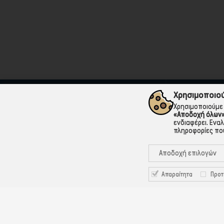
Χρησιμοποιού
Χρησιμοποιούμε 
«Αποδοχή όλων
ενδιαφέρει. Ενα
210 501 7959
Δωρ
πληροφορίες που
Τηλεφωνικές Παραγγελίες
ισχύο
Αποδοχή επιλογών
Απαραίτητα
Προτ
Η