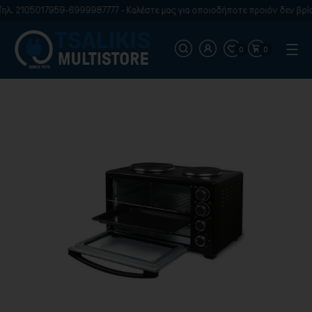
17959-6999987777 - Καλέστε μας για οποιοδήποτε προιόν δεν βρίσκετε στην
0
0