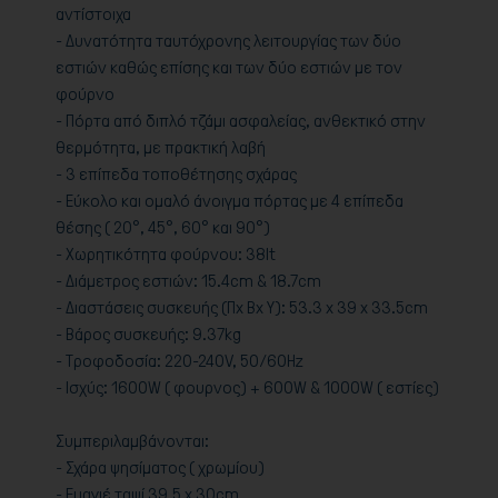
αντίστοιχα
- Δυνατότητα ταυτόχρονης λειτουργίας των δύο
εστιών καθώς επίσης και των δύο εστιών με τον
φούρνο
- Πόρτα από διπλό τζάμι ασφαλείας, ανθεκτικό στην
θερμότητα, με πρακτική λαβή
- 3 επίπεδα τοποθέτησης σχάρας
- Εύκολο και ομαλό άνοιγμα πόρτας με 4 επίπεδα
θέσης ( 20°, 45°, 60° και 90°)
- Χωρητικότητα φούρνου: 38lt
- Διάμετρος εστιών: 15.4cm & 18.7cm
- Διαστάσεις συσκευής (Πx Bx Y): 53.3 x 39 x 33.5cm
- Βάρος συσκευής: 9.37kg
- Τροφοδοσία: 220-240V, 50/60Hz
- Ισχύς: 1600W ( φουρνος) + 600W & 1000W ( εστίες)
Συμπεριλαμβάνονται:
- Σχάρα ψησίματος ( χρωμίου)
- Εμαγιέ ταψί 39.5 x 30cm