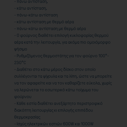
- πάνω αντίσταση,
- κάτω αντίσταση,
- πάνω-κάτω αντίσταση
- κάτω αντίσταση με θερμό αέρα
- πάνω-κάτω αντίσταση με θερμό αέρα
- Ο φούρνος διαθέτει επιλογή κυκλοφορίας θερμού
αέρα κατά την λειτουργία, για ακόμα πιο ομοιόμορφο
ψήσιμο
- Ρυθμιζόμενος θερμοστάτης για τον φούρνο 100°-
230°C
- Διαθέτει στο κάτω μέρος δίσκο στον οποίο
συλλέγονται τα ψίχουλα και τα λίπη, ώστε να μπορείτε
να τον αφαιρείτε και να τον καθαρίζετε εύκολα, χωρίς
να λερώνεται το εσωτερικό κάτω τοίχωμα του
φούρνου
- Κάθε εστία διαθέτει ανεξάρτητο περιστροφικό
διακόπτη λειτουργίας κι επιλογής επιπέδου
θερμοκρασίας
- Ισχύς ηλεκτρικών εστιών 600W και 1000W