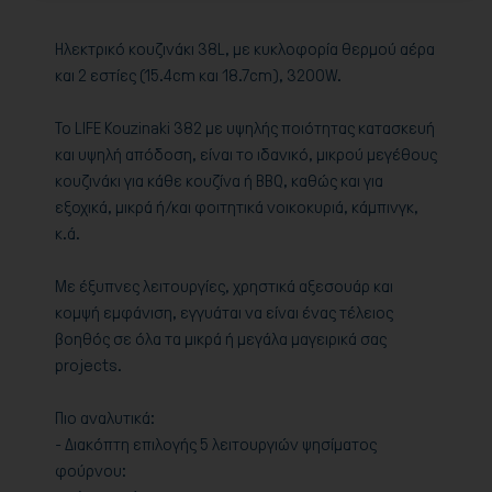
Ηλεκτρικό κουζινάκι 38L, με κυκλοφορία θερμού αέρα
και 2 εστίες (15.4cm και 18.7cm), 3200W.
Το LIFE Kouzinaki 382 με υψηλής ποιότητας κατασκευή
και υψηλή απόδοση, είναι το ιδανικό, μικρού μεγέθους
κουζινάκι για κάθε κουζίνα ή BBQ, καθώς και για
εξοχικά, μικρά ή/και φοιτητικά νοικοκυριά, κάμπινγκ,
κ.ά.
Με έξυπνες λειτουργίες, χρηστικά αξεσουάρ και
κομψή εμφάνιση, εγγυάται να είναι ένας τέλειος
βοηθός σε όλα τα μικρά ή μεγάλα μαγειρικά σας
projects.
Πιο αναλυτικά:
- Διακόπτη επιλογής 5 λειτουργιών ψησίματος
φούρνου: