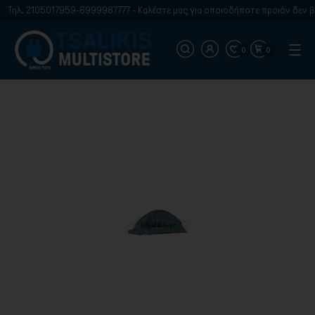
Τηλ. 2105017959-6999987777 - Καλέστε μας για οποιοδήποτε προιόν δεν βρ
0
0