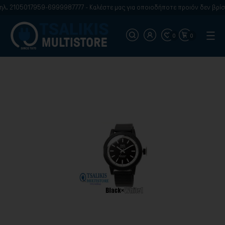
λ. 2105017959-6999987777 - Καλέστε μας για οποιοδήποτε προιόν δεν βρίσκ
0
0