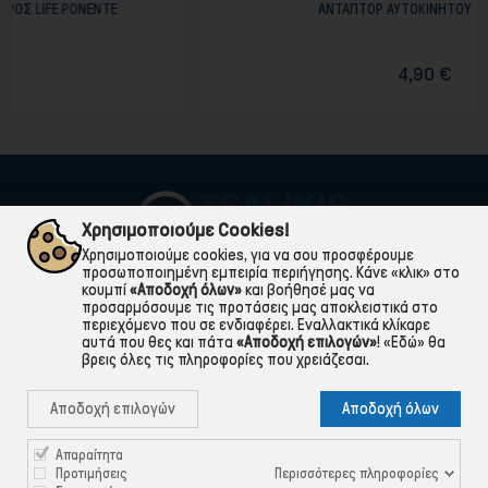
TE
ΑΝΤΑΠΤΟΡ ΑΥΤΟΚΙΝΗΤΟΥ ΣΕ 2 USB
4,90 €
Χρησιμοποιούμε Cookies!
Χρησιμοποιούμε cookies, για να σου προσφέρουμε
προσωποποιημένη εμπειρία περιήγησης. Κάνε «κλικ» στο
κουμπί
«Αποδοχή όλων»
και βοήθησέ μας να
προσαρμόσουμε τις προτάσεις μας αποκλειστικά στο
περιεχόμενο που σε ενδιαφέρει. Εναλλακτικά κλίκαρε
αυτά που θες και πάτα
«Αποδοχή επιλογών»
!
«Εδώ»
θα
βρεις όλες τις πληροφορίες που χρειάζεσαι.

ΠΛΗΡΟΦΟΡΙΕΣ
Αποδοχή επιλογών
Αποδοχή όλων

ΧΡΉΣΙΜΑ

ΕΞΥΠΗΡΈΤΗΣΗ ΠΕΛΑΤΏΝ
Απαραίτητα
Περισσότερες πληροφορίες
Προτιμήσεις