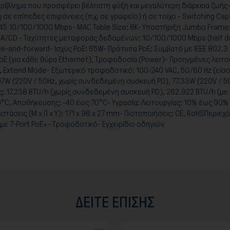
ρίβλημα που προσφέρει βέλτιστη ψύξη και μεγαλύτερη διάρκεια ζωής-
ε επίπεδες επιφάνειες (π.χ. σε γραφείο) ή σε τοίχο - Switching Capa
-45 10/100/1000 Mbps- MAC Table Size: 8K- Υποστήριξη Jumbo Frame:
SMA/CD - Ταχύτητες μεταφοράς δεδομένων: 10/100/1000 Mbps (half d
and-forward- Ισχύς PoE: 65W- Πρότυπα PoE: Συμβατό με IEEE 802.3 af
E (για κάθε θύρα Ethernet), Τροφοδοσία (Power)- Προηγμένες λειτου
, Extend Mode- Εξωτερικό τροφοδοτικό: 100-240 VAC, 50/60 Hz (είσοδ
07W (220V / 50Hz, χωρίς συνδεδεμένη συσκευή PD), 77.33W (220V / 
: 17.238 BTU/h (χωρίς συνδεδεμένη συσκευή PD), 262.922 BTU/h (μ
0°C, Αποθήκευσης: -40 έως 70°C- Υγρασία: Λειτουργίας: 10% έως 90
άσεις (Μ x Π x Υ): 171 x 98 x 27 mm- Πιστοποιήσεις: CE, RoHSΠεριεχ
ε 7-Port PoE+- Τροφοδοτικό- Εγχειρίδιο οδηγιών
ΔΕΊΤΕ ΕΠΊΣΗΣ