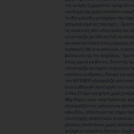
την ανάγκη ξεχωριστών τροφοδοτικ
υποδομή σας χωρίς επιπλέον καλωδ
το ίδιο καλώδιο μεταφέρει ταυτόχρ
απομακρυσμένες περιοχές.- Προστασ
τις συσκευές από υπερτάσεις και 
υποστηρίζει μετάδοση PoE σε αποστ
για εγκαταστάσεις όπως κάμερες ασ
Isolation): Με ένα απλό κλικ, η λε
βελτιώνοντας την ασφάλεια.- Προτε
όπως φωνή και βίντεο, δίνοντας π
υποστηρίζει αυτόματη ανίχνευση τ
επιπλέον ρυθμίσεις. Ιδανικό για γ
του MS108GP εξασφαλίζει αποτελεσ
ενώ η αθόρυβη λειτουργία του το κα
& Play: Έτοιμο για χρήση χωρίς ρυθ
Mbp θύρες auto-negotiation με aut
εξασφαλίζοντας γρήγορη και αξιό
καλωδίου, απλοποιώντας σημαντικά 
υποστήριξη απαιτητικών συσκευών -
μεγάλες αποστάσεις χωρίς απώλειες
αυξημένη ασφάλεια δικτύου- Συμβατό