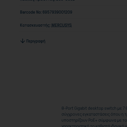
Barcode No:
6957939001209
Κατασκευαστής:
MERCUSYS
Περιγραφή
8-Port Gigabit desktop switch με 7 
σύγχρονες εγκαταστάσεις όπου η τρ
υποστηρίζουν PoE+ σύμφωνα με το π
χαρακτηριστικό το καθιστά ιδανικό