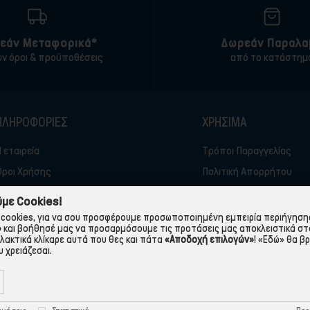
εάν Μεταφορικά*
Δωρεάν Παραλα
υν όροι & προϋποθέσεις
από το κατάστημ
ΠΛΗΡΟΦΟΡΙΕΣ
ΧΡΉΣΙΜΑ
 εταιρεία
Τρόποι Παραγγελίας
Όροι Χρήσης
Πολιτική Απορρήτου
Τρόποι Πληρωμής-Τράπεζες
Πολιτική Cookies
με Cookies!
Τρόποι Αποστολής
Προστασία Προσωπικών
cookies, για να σου προσφέρουμε προσωποποιημένη εμπειρία περιήγησης.
»
και βοήθησέ μας να προσαρμόσουμε τις προτάσεις μας αποκλειστικά στ
λλακτικά κλίκαρε αυτά που θες και πάτα
«Αποδοχή επιλογών»
!
«Εδώ»
θα βρ
 χρειάζεσαι.
e-tsalikis.gr - Developed by
iNTERAD