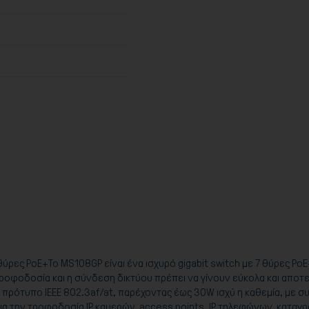
θύρες PoE+Το MS108GP είναι ένα ισχυρό gigabit switch με 7 θύρες PoE+
οφοδοσία και η σύνδεση δικτύου πρέπει να γίνουν εύκολα και αποτελ
ρότυπο IEEE 802.3af/at, παρέχοντας έως 30W ισχύ η καθεμία, με συ
 για την τροφοδοσία IP καμερών, access points, IP τηλεφώνων, κατα