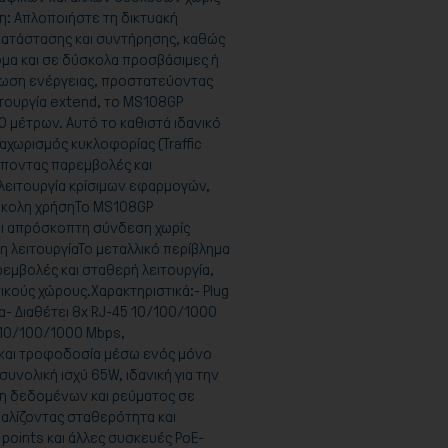
: Απλοποιήστε τη δικτυακή
γκατάστασης και συντήρησης, καθώς
όμα και σε δύσκολα προσβάσιμες ή
νάλωση ενέργειας, προστατεύοντας
ιτουργία extend, το MS108GP
 μέτρων. Αυτό το καθιστά ιδανικό
χωρισμός κυκλοφορίας (Traffic
ρέποντας παρεμβολές και
 λειτουργία κρίσιμων εφαρμογών,
Εύκολη χρήσηΤο MS108GP
αι απρόσκοπτη σύνδεση χωρίς
η λειτουργίαΤο μεταλλικό περίβλημα
μβολές και σταθερή λειτουργία,
ικούς χώρους.Χαρακτηριστικά:- Plug
ία- Διαθέτει 8x RJ-45 10/100/1000
ς 10/100/1000 Mbps,
και τροφοδοσία μέσω ενός μόνο
υνολική ισχύ 65W, ιδανική για την
ση δεδομένων και ρεύματος σε
φαλίζοντας σταθερότητα και
 points και άλλες συσκευές PoE-