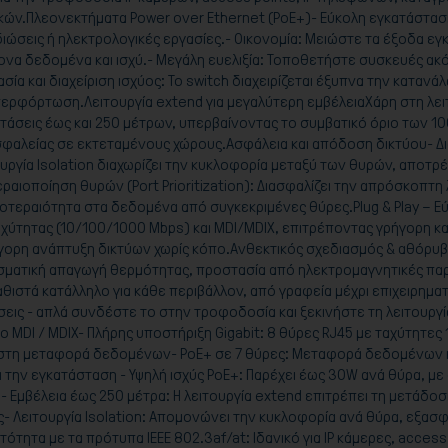
ών.Πλεονεκτήματα Power over Ethernet (PoE+)- Εύκολη εγκατάσταση
ιώσεις ή ηλεκτρολογικές εργασίες.- Οικονομία: Μειώστε τα έξοδα ε
ονα δεδομένα και ισχύ.- Μεγάλη ευελιξία: Τοποθετήστε συσκευές ακ
ία και διαχείριση ισχύος: Το switch διαχειρίζεται έξυπνα την κατα
υπερφόρτωση.Λειτουργία extend για μεγαλύτερη εμβέλειαΧάρη στη λε
άσεις έως και 250 μέτρων, υπερβαίνοντας το συμβατικό όριο των 100
φαλείας σε εκτεταμένους χώρους.Ασφάλεια και απόδοση δικτύου- Δια
ιτουργία Isolation διαχωρίζει την κυκλοφορία μεταξύ των θυρών, αποτ
ραιοποίηση θυρών (Port Prioritization): Διασφαλίζει την απρόσκοπτη
ροτεραιότητα στα δεδομένα από συγκεκριμένες θύρες.Plug & Play – 
αχύτητας (10/100/1000 Mbps) και MDI/MDIX, επιτρέποντας γρήγορη κ
ρήγορη ανάπτυξη δικτύων χωρίς κόπο.Ανθεκτικός σχεδιασμός & αθόρυβ
ματική απαγωγή θερμότητας, προστασία από ηλεκτρομαγνητικές παρε
θιστά κατάλληλο για κάθε περιβάλλον, από γραφεία μέχρι επιχειρηματ
μίσεις - απλά συνδέστε το στην τροφοδοσία και ξεκινήστε τη λειτουργ
o MDI / MDIX- Πλήρης υποστήριξη Gigabit: 8 θύρες RJ45 με ταχύτητε
πιστη μεταφορά δεδομένων- PoE+ σε 7 θύρες: Μεταφορά δεδομένων 
την εγκατάσταση - Υψηλή ισχύς PoE+: Παρέχει έως 30W ανά θύρα, με σ
 Εμβέλεια έως 250 μέτρα: Η λειτουργία extend επιτρέπει τη μετάδο
- Λειτουργία Isolation: Απομονώνει την κυκλοφορία ανά θύρα, εξασ
τητα με τα πρότυπα IEEE 802.3af/at: Ιδανικό για IP κάμερες, access