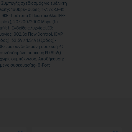
 Συμπαγής σχεδιασμός για ευέλικτη
city: 16Gbps- Θύρες: 1-7: 7x RJ-45
 9KB- Πρότυπα & Πρωτόκολλα: IEEE
uplex), 20/200/2000 Mbps (full
/at- Ενδείξεις λυχνίας LED:
ργίες: 802.3x Flow Control, IGMP
ος), 53.5V / 1.31A (έξοδος)-
50Hz, με συνδεδεμένη συσκευή PD
ε συνδεδεμένη συσκευή PD 65W)-
% χωρίς συμπύκνωση, Αποθήκευση:
όμενα συσκευασίας- 8-Port