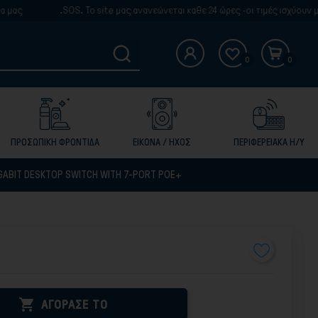
.SOS. Το site μας ανανεώνεται καθε 24 ώρες -οι τιμές ισχύουν μόνο γι
0
0
ΠΡΟΣΩΠΙΚΗ ΦΡΟΝΤΙΔΑ
ΕΙΚΟΝΑ / ΗΧΟΣ
ΠΕΡΙΦΕΡΕΙΑΚΑ Η/Υ
ABIT DESKTOP SWITCH WITH 7-PORT POE+

ΑΓΟΡΑΣΕ ΤΟ