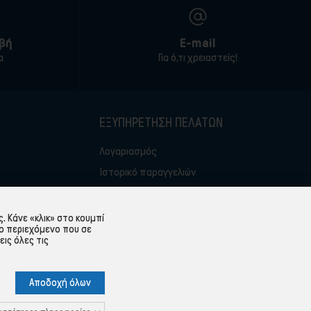
βή
E-mail
α
Για ό,τι χρειαστείς!
ΕΞΥΠΗΡΈΤΗΣΗ ΠΕΛΑΤΏΝ
Λογαριασμός
Ιστορικό παραγγελιών
Υπενθύμιση κωδικού
 Δεδομένων
Επικοινωνία
 Κάνε «κλικ» στο κουμπί
ο περιεχόμενο που σε
εις όλες τις
Αποδοχή όλων
Ρυθμίσεις Cookies