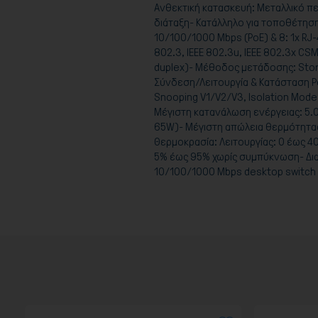
Ανθεκτική κατασκευή: Μεταλλικό πε
διάταξη- Κατάλληλο για τοποθέτηση σ
10/100/1000 Mbps (PoE) & 8: 1x RJ
802.3, IEEE 802.3u, IEEE 802.3x C
duplex)- Μέθοδος μετάδοσης: Store-
Σύνδεση/Λειτουργία & Κατάσταση Po
Snooping V1/V2/V3, Isolation Mode
Μέγιστη κατανάλωση ενέργειας: 5.
65W)- Μέγιστη απώλεια θερμότητας
Θερμοκρασία: Λειτουργίας: 0 έως 4
5% έως 95% χωρίς συμπύκνωση- Διαστ
10/100/1000 Mbps desktop switch μ