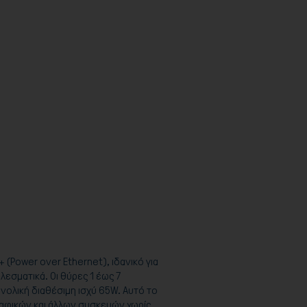
 (Power over Ethernet), ιδανικό για
εσματικά. Οι θύρες 1 έως 7
νολική διαθέσιμη ισχύ 65W. Αυτό το
γραφικών και άλλων συσκευών χωρίς