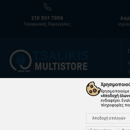
210 501 7959
Δωρ
Τηλεφωνικές Παραγγελίες
ισχύο
Η
Χρησιμοποιού
210 501 7959
699 998 7777
Χρησιμοποιούμε 
«Αποδοχή όλων
ενδιαφέρει. Ενα
25ης Μαρτίου 88, Πετρούπολη
πληροφορίες που
tsalikismultistore@gmail.com
Αποδοχή επιλογών
Follow us:
©