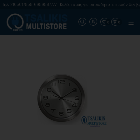
Τηλ. 2105017959-6999987777 - Καλέστε μας για οποιοδήποτε προιόν δεν βρί
0
0