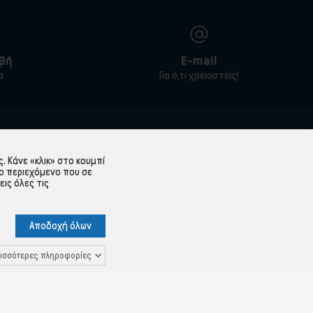
βή
E-mail
α
Για ό,τι χρειαστείς!
ΕΞΥΠΗΡΈΤΗΣΗ ΠΕΛΑΤΏΝ
 Κάνε «κλικ» στο κουμπί
Λογαριασμός
ο περιεχόμενο που σε
εις όλες τις
Ιστορικό παραγγελιών
Υπενθύμιση κωδικού
Αποδοχή όλων
 Δεδομένων
Επικοινωνία
ισσότερες πληροφορίες