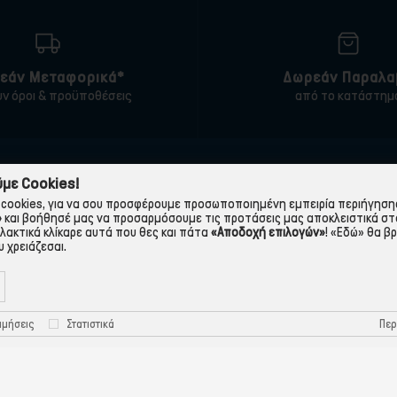
εάν Μεταφορικά*
Δωρεάν Παραλα
υν όροι & προϋποθέσεις
από το κατάστημ
ΠΛΗΡΟΦΟΡΙΕΣ
ΧΡΉΣΙΜΑ
με Cookies!
cookies, για να σου προσφέρουμε προσωποποιημένη εμπειρία περιήγησης.
 εταιρεία
Τρόποι Παραγγελίας
»
και βοήθησέ μας να προσαρμόσουμε τις προτάσεις μας αποκλειστικά στ
λλακτικά κλίκαρε αυτά που θες και πάτα
«Αποδοχή επιλογών»
!
«Εδώ»
θα βρ
Όροι Χρήσης
Πολιτική Απορρήτου
 χρειάζεσαι.
Τρόποι Πληρωμής-Τράπεζες
Πολιτική Cookies
Τρόποι Αποστολής
Προστασία Προσωπικών
Περ
ιμήσεις
Στατιστικά