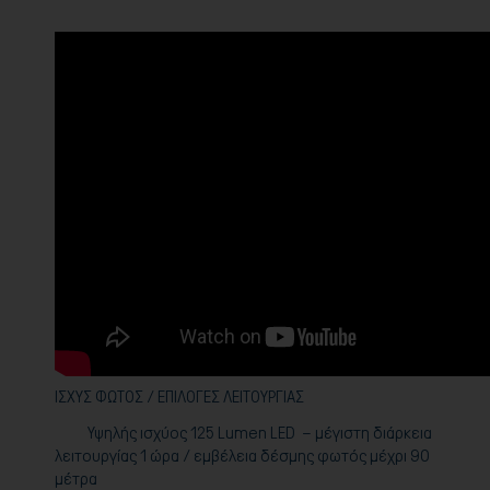
IΣΧΥΣ
ΦΩΤΟΣ
/
ΕΠΙΛΟΓΕΣ
ΛΕΙΤΟΥΡΓΙΑΣ
Υψηλής ισχύος 125
Lumen
LED
– μέγιστη διάρκεια
λειτουργίας 1 ώρα / εμβέλεια δέσμης φωτός μέχρι 90
μέτρα