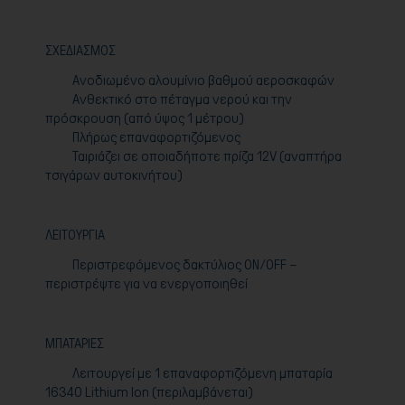
ΣΧΕΔΙΑΣΜΟΣ
Ανοδιωμένο αλουμίνιο βαθμού αεροσκαφών
Ανθεκτικό στο πέταγμα νερού και την
πρόσκρουση (από ύψος 1 μέτρου)
Πλήρως επαναφορτιζόμενος
Ταιριάζει σε οποιαδήποτε πρίζα 12
V
(αναπτήρα
τσιγάρων αυτοκινήτου)
ΛΕΙΤΟΥΡΓΙΑ
Περιστρεφόμενος δακτύλιος
ON
/
OFF
–
περιστρέψτε για να ενεργοποιηθεί
ΜΠΑΤΑΡΙΕΣ
Λειτουργεί με 1 επαναφορτιζόμενη μπαταρία
16340
Lithium
Ion
(περιλαμβάνεται)