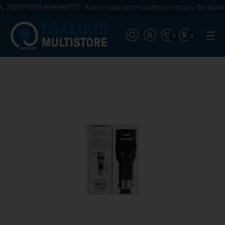
 2105017959-6999987777 - Καλέστε μας για οποιοδήποτε προιόν δεν βρίσκετ
0
0