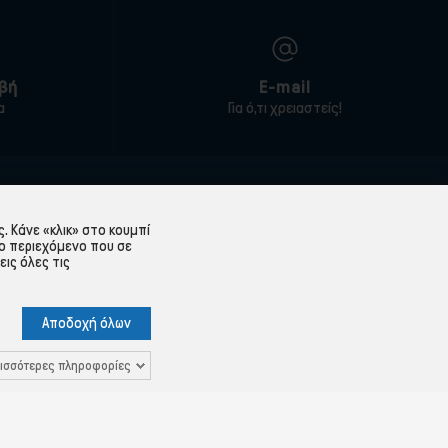
βή
E-mail
α
Για ό,τι χρειαστείς!
ΕΞΥΠΗΡΈΤΗΣΗ ΠΕΛΑΤΏΝ
 Κάνε «κλικ» στο κουμπί
Λογαριασμός
ο περιεχόμενο που σε
εις όλες τις
Ιστορικό παραγγελιών
Υπενθύμιση κωδικού
Αποδοχή όλων
 Δεδομένων
Επικοινωνία
ισσότερες πληροφορίες