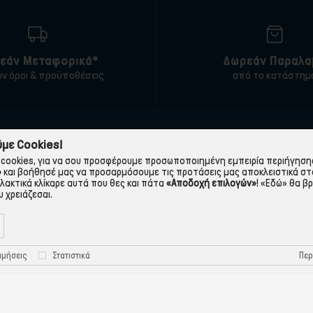
εάν Μεταφορικά*
Δωρεάν Παραλα
υν όροι & προϋποθέσεις
από το κατάστημ
ΠΛΗΡΟΦΟΡΙΕΣ
ΧΡΉΣΙΜΑ
με Cookies!
cookies, για να σου προσφέρουμε προσωποποιημένη εμπειρία περιήγησης.
 εταιρεία
Τρόποι Παραγγελίας
»
και βοήθησέ μας να προσαρμόσουμε τις προτάσεις μας αποκλειστικά στ
λλακτικά κλίκαρε αυτά που θες και πάτα
«Αποδοχή επιλογών»
!
«Εδώ»
θα βρ
Όροι Χρήσης
Πολιτική Απορρήτου
 χρειάζεσαι.
Τρόποι Πληρωμής-Τράπεζες
Πολιτική Cookies
Τρόποι Αποστολής
Προστασία Προσωπικών
Περ
ιμήσεις
Στατιστικά