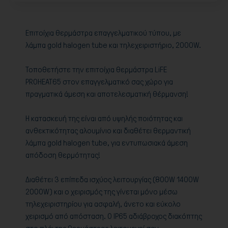
Επιτοίχια θερμάστρα επαγγελματικού τύπου, με
λάμπα gold halogen tube και τηλεχειριστήριο, 2000W.
Τοποθετήστε την επιτοίχια θερμάστρα LiFE
PROHEAT65 στον επαγγελματικό σας χώρο για
πραγματικά άμεση και αποτελεσματική θέρμανση!
Η κατασκευή της είναι από υψηλής ποιότητας και
ανθεκτικότητας αλουμίνιο και διαθέτει θερμαντική
λάμπα gold halogen tube, για εντυπωσιακά άμεση
απόδοση θερμότητας!
Διαθέτει 3 επίπεδα ισχύος λειτουργίας (800W 1400W
2000W) και ο χειρισμός της γίνεται μόνο μέσω
τηλεχειριστηρίου για ασφαλή, άνετο και εύκολο
χειρισμό από απόσταση. Ο IP65 αδιάβροχος διακόπτης