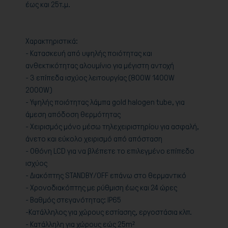
έως και 25τ.μ.
Χαρακτηριστικά:
- Κατασκευή από υψηλής ποιότητας και
ανθεκτικότητας αλουμίνιο για μέγιστη αντοχή
- 3 επίπεδα ισχύος λειτουργίας (800W 1400W
2000W)
- Υψηλής ποιότητας λάμπα gold halogen tube, για
άμεση απόδοση θερμότητας
- Χειρισμός μόνο μέσω τηλεχειριστηρίου για ασφαλή,
άνετο και εύκολο χειρισμό από απόσταση
- Οθόνη LCD για να βλέπετε το επιλεγμένο επίπεδο
ισχύος
- Διακόπτης STANDBY/OFF επάνω στο θερμαντικό
- Χρονοδιακόπτης με ρύθμιση έως και 24 ώρες
- Βαθμός στεγανότητας: IP65
-Κατάλληλος για χώρους εστίασης, εργοστάσια κλπ.
- Κατάλληλη για χώρους εώς 25m²