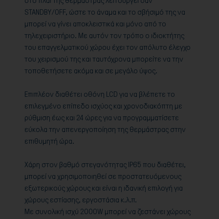
στο πλάι της θερμάστρας λειτουργεί σαν
STANDBY/OFF, ώστε το άναμα και το σβήσιμό της να
μπορεί να γίνει αποκλειστικά και μόνο από το
τηλεχειριστήριο. Με αυτόν τον τρόπο ο ιδιοκτήτης
του επαγγελματικού χώρου έχει τον απόλυτο έλεγχο
του χειρισμού της και ταυτόχρονα μπορείτε να την
τοποθετήσετε ακόμα και σε μεγάλο ύψος.
Επιπλέον διαθέτει οθόνη LCD για να βλέπετε το
επιλεγμένο επίπεδο ισχύος και χρονοδιακόπτη με
ρύθμιση έως και 24 ώρες για να προγραμματίσετε
εύκολα την απενεργοποίηση της θερμάστρας στην
επιθυμητή ώρα.
Χάρη στον βαθμό στεγανότητας IP65 που διαθέτει,
μπορεί να χρησιμοποιηθεί σε προστατευόμενους
εξωτερικούς χώρους και είναι η ιδανική επιλογή για
χώρους εστίασης, εργοστάσια κ.λ.π.
Με συνολική ισχύ 2000W μπορεί να ζεστάνει χώρους