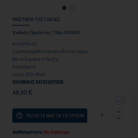
ΨΗΣΤΙΕΡΑ ΤΗΣ ΓΙΑΓΙΑΣ
Κωδικός Προϊόντος:
TSAL-KOY450
Ανοξείδωτη
Συμπεριλαμβάνεται καλώδιο και σχάρα
Με ποδαράκια στήριξης
Ανοιγόμενη
Ισχύς: 1200 Watt
ΕΛΛΗΝΙΚΗΣ ΚΑΤΑΣΚΕΥΗΣ!!!
48,90 €
help_outline
ΡΩΤΗΣΤΕ ΜΑΣ ΓΙΑ ΤΟ ΠΡΟΪΟΝ
Διαθεσιμότητα:
Μη διαθέσιμο