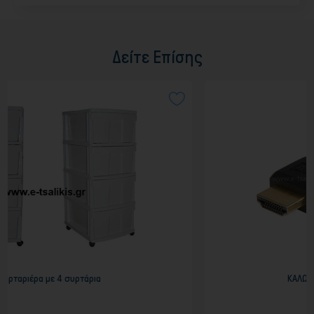
Δείτε Επίσης
ΚΑΛΩΔΙΟ ST@R HDMI-HDMI 5m