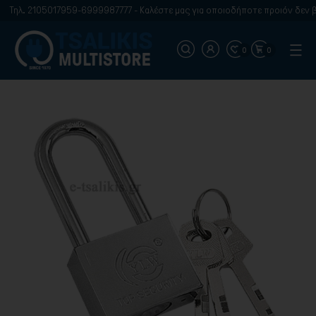
Τηλ. 2105017959-6999987777 - Καλέστε μας για οποιοδήποτε προιόν δεν βρ
0
0