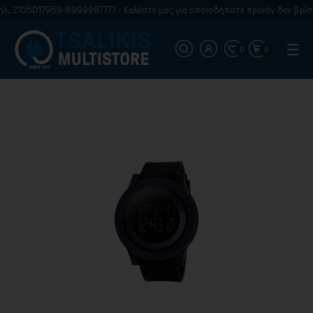
λ. 2105017959-6999987777 - Καλέστε μας για οποιοδήποτε προιόν δεν βρίσκ
0
0