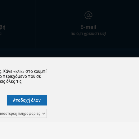
βή
E-mail
α
Για ό,τι χρειαστείς!
ΕΞΥΠΗΡΈΤΗΣΗ ΠΕΛΑΤΏΝ
 Κάνε «κλικ» στο κουμπί
Λογαριασμός
ο περιεχόμενο που σε
εις όλες τις
Ιστορικό παραγγελιών
Υπενθύμιση κωδικού
Αποδοχή όλων
 Δεδομένων
Επικοινωνία
ισσότερες πληροφορίες