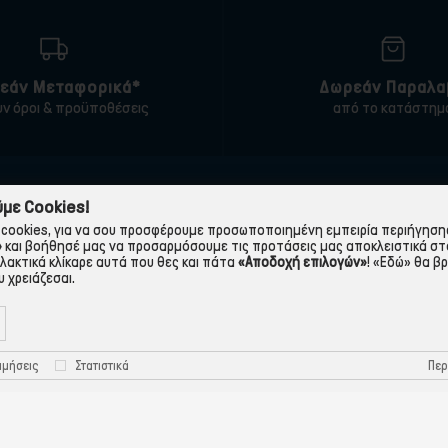
εάν Μεταφορικά*
Δωρεάν Παραλα
υν όροι & προϋποθέσεις
από το κατάστημ
ΠΛΗΡΟΦΟΡΙΕΣ
ΧΡΉΣΙΜΑ
με Cookies!
cookies, για να σου προσφέρουμε προσωποποιημένη εμπειρία περιήγησης.
 εταιρεία
Τρόποι Παραγγελίας
»
και βοήθησέ μας να προσαρμόσουμε τις προτάσεις μας αποκλειστικά στ
λλακτικά κλίκαρε αυτά που θες και πάτα
«Αποδοχή επιλογών»
!
«Εδώ»
θα βρ
Όροι Χρήσης
Πολιτική Απορρήτου
 χρειάζεσαι.
Τρόποι Πληρωμής-Τράπεζες
Πολιτική Cookies
Τρόποι Αποστολής
Προστασία Προσωπικών
Περ
ιμήσεις
Στατιστικά