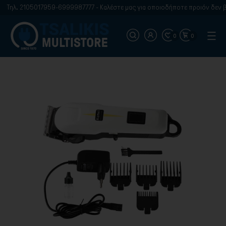
Τηλ. 2105017959-6999987777 - Καλέστε μας για οποιοδήποτε προιόν δεν βρ
0
0