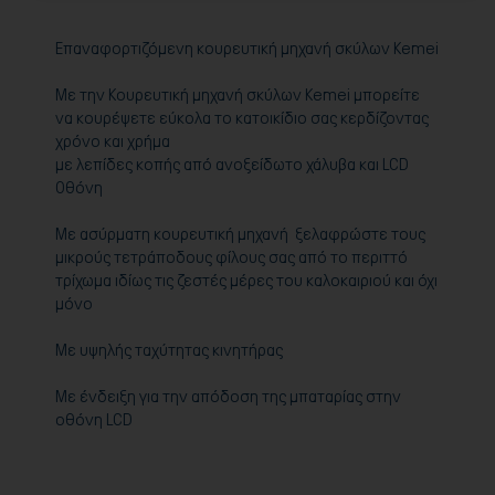
Επαναφορτιζόμενη κουρευτική μηχανή σκύλων Kemei
Με την Κουρευτική μηχανή σκύλων Kemei μπορείτε
να κουρέψετε εύκολα το κατοικίδιο σας κερδίζοντας
χρόνο και χρήμα
με λεπίδες κοπής από ανοξείδωτο χάλυβα και LCD
Οθόνη
Με ασύρματη κουρευτική μηχανή ξελαφρώστε τους
μικρούς τετράποδους φίλους σας από το περιττό
τρίχωμα ιδίως τις ζεστές μέρες του καλοκαιριού και όχι
μόνο
Με υψηλής ταχύτητας κινητήρας
Με ένδειξη για την απόδοση της μπαταρίας στην
οθόνη LCD