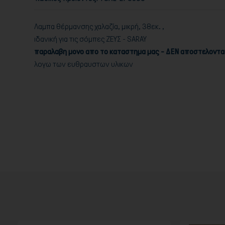
Λαμπα θέρμανσης χαλαζία, μικρή, 38εκ. ,
ιδανική για τις σόμπες ΖΕΥΣ - SARAY
παραλαβη μονο απο το καταστημα μας - ΔΕΝ αποστελοντ
λογω των ευθραυστων υλικων