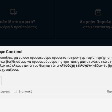
εάν Μεταφορικά*
Δωρεάν Παραλα
υν όροι & προϋποθέσεις
από το κατάστημ
ΠΛΗΡΟΦΟΡΙΕΣ
ΧΡΉΣΙΜΑ
με Cookies!
cookies, για να σου προσφέρουμε προσωποποιημένη εμπειρία περιήγησης.
 εταιρεία
Τρόποι Παραγγελίας
»
και βοήθησέ μας να προσαρμόσουμε τις προτάσεις μας αποκλειστικά στ
λλακτικά κλίκαρε αυτά που θες και πάτα
«Αποδοχή επιλογών»
!
«Εδώ»
θα βρ
Όροι Χρήσης
Πολιτική Απορρήτου
 χρειάζεσαι.
Τρόποι Πληρωμής-Τράπεζες
Πολιτική Cookies
Τρόποι Αποστολής
Προστασία Προσωπικών
Περ
ιμήσεις
Στατιστικά