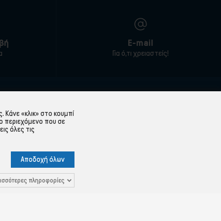
βή
E-mail
α
Για ό,τι χρειαστείς!
ΕΞΥΠΗΡΈΤΗΣΗ ΠΕΛΑΤΏΝ
 Κάνε «κλικ» στο κουμπί
Λογαριασμός
ο περιεχόμενο που σε
εις όλες τις
Ιστορικό παραγγελιών
Υπενθύμιση κωδικού
Αποδοχή όλων
 Δεδομένων
Επικοινωνία
ισσότερες πληροφορίες