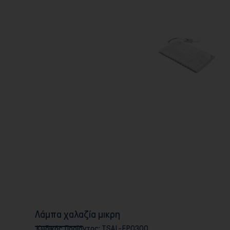
Λάμπα χαλαζία μικρη
Κωδικός Προϊόντος:
TSAL-EPO300