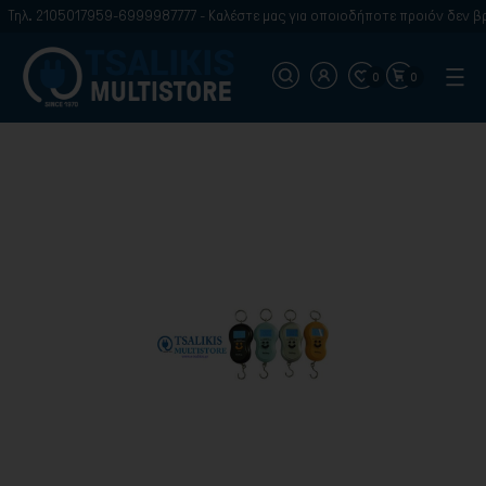
Τηλ. 2105017959-6999987777 - Καλέστε μας για οποιοδήποτε προιόν δεν βρί
0
0