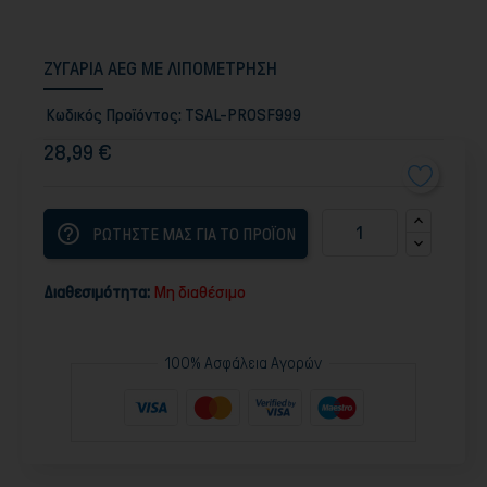
ΖΥΓΑΡΙΑ AEG ΜΕ ΛΙΠΟΜΕΤΡΗΣΗ
Κωδικός Προϊόντος:
TSAL-PROSF999
28,99 €
help_outline
ΡΩΤΗΣΤΕ ΜΑΣ ΓΙΑ ΤΟ ΠΡΟΪΟΝ
Διαθεσιμότητα:
Μη διαθέσιμο
100% Ασφάλεια Αγορών