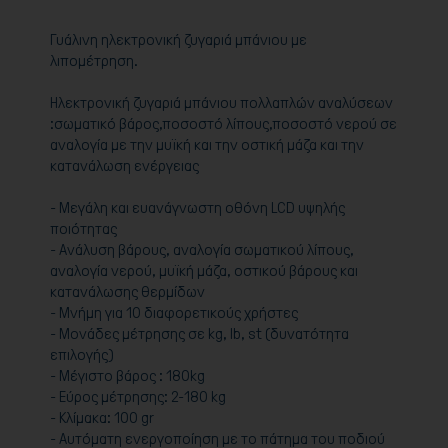
Γυάλινη ηλεκτρονική ζυγαριά μπάνιου με
λιπομέτρηση.
Ηλεκτρονική ζυγαριά μπάνιου πολλαπλών αναλύσεων
:σωματικό βάρος,ποσοστό λίπους,ποσοστό νερού σε
αναλογία με την μυϊκή και την οστική μάζα και την
κατανάλωση ενέργειας
- Μεγάλη και ευανάγνωστη οθόνη LCD υψηλής
ποιότητας
- Ανάλυση βάρους, αναλογία σωματικού λίπους,
αναλογία νερού, μυϊκή μάζα, οστικού βάρους και
κατανάλωσης θερμίδων
- Μνήμη για 10 διαφορετικούς χρήστες
- Μονάδες μέτρησης σε kg, lb, st (δυνατότητα
επιλογής)
- Μέγιστο βάρος : 180kg
- Εύρος μέτρησης: 2-180 kg
- Κλίμακα: 100 gr
- Αυτόματη ενεργοποίηση με το πάτημα του ποδιού