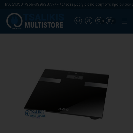
Τηλ. 2105017959-6999987777 - Καλέστε μας για οποιοδήποτε προιόν δεν βρ
0
0