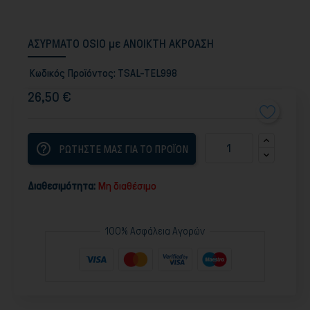
ΑΣΥΡΜΑΤΟ OSIO με ΑΝΟΙΚΤΗ ΑΚΡΟΑΣΗ
Κωδικός Προϊόντος:
TSAL-TEL998
26,50 €
help_outline
ΡΩΤΗΣΤΕ ΜΑΣ ΓΙΑ ΤΟ ΠΡΟΪΟΝ
Διαθεσιμότητα:
Μη διαθέσιμο
100% Ασφάλεια Αγορών