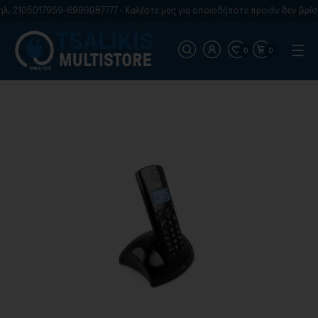
λ. 2105017959-6999987777 - Καλέστε μας για οποιοδήποτε προιόν δεν βρίσκ
0
0