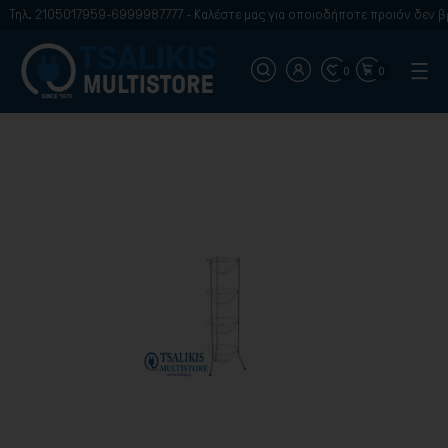
Τηλ. 2105017959-6999987777 - Καλέστε μας για οποιοδήποτε προιόν δεν βρ
0
0