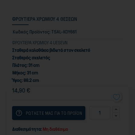
ΦΡΟΥΤΙΕΡΑ ΧΡΩΜΙΟΥ 4 ΘΕΣΕΩΝ
Κωδικός Προϊόντος:
TSAL-KOY661
ΦΡΟΥΤΙΕΡΑ ΧΡΩΜΙOY 4 UESEVN
Σταθερά καλαθάκια βιδωτά στον σκελετό
Σταθερός σκελετός
Πλάτος: 31 cm
Μήκος: 31 cm
Ύψος: 88.2 cm
14,90 €
help_outline
ΡΩΤΗΣΤΕ ΜΑΣ ΓΙΑ ΤΟ ΠΡΟΪΟΝ
Διαθεσιμότητα:
Μη διαθέσιμο