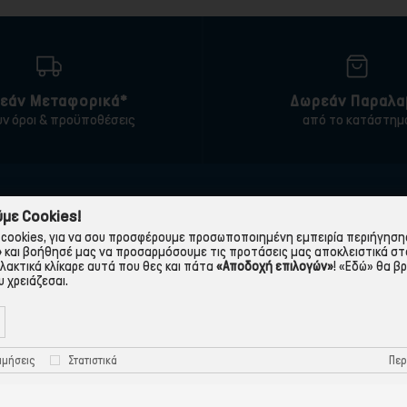
εάν Μεταφορικά*
Δωρεάν Παραλα
υν όροι & προϋποθέσεις
από το κατάστημ
ΠΛΗΡΟΦΟΡΙΕΣ
ΧΡΉΣΙΜΑ
με Cookies!
cookies, για να σου προσφέρουμε προσωποποιημένη εμπειρία περιήγησης.
 εταιρεία
Τρόποι Παραγγελίας
»
και βοήθησέ μας να προσαρμόσουμε τις προτάσεις μας αποκλειστικά στ
λλακτικά κλίκαρε αυτά που θες και πάτα
«Αποδοχή επιλογών»
!
«Εδώ»
θα βρ
Όροι Χρήσης
Πολιτική Απορρήτου
 χρειάζεσαι.
Τρόποι Πληρωμής-Τράπεζες
Πολιτική Cookies
Τρόποι Αποστολής
Προστασία Προσωπικών
Περ
ιμήσεις
Στατιστικά