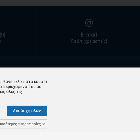
βή
E-mail
α
Για ό,τι χρειαστείς!
ΕΞΥΠΗΡΈΤΗΣΗ ΠΕΛΑΤΏΝ
 Κάνε «κλικ» στο κουμπί
Λογαριασμός
ο περιεχόμενο που σε
εις όλες τις
Ιστορικό παραγγελιών
Υπενθύμιση κωδικού
Αποδοχή όλων
 Δεδομένων
Επικοινωνία
ισσότερες πληροφορίες