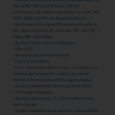
κάρτας MicroSD ( ή μέσω θύρας USB από
υπολογιστή), για τα χαρτονομισμάτων των 20€, 50€,
100€, 200€ και 500€ που θα ακολουθήσουν
- Με έλεγχο σε έξι σημεία: ΜΤ- μαγνητικός κωδικός,
MG- μαγνητική μελάνι, ΙR- υπέρυθρο, 2D- ύψος, TH-
πάχος, WM- υδατόσημα
- Αυτόματη ανίχνευση συναλλάγματος
- Οθόνη LCD
- Οπτική και ακουστική ειδοποίηση
- Εύκολος στην χρήση
- Πολύ - λειτουργική οθόνη: δείχνει τον αριθμό των
έγκυρων χαρτονομισμάτων μαζί με ένα γενικό
σύνολο ή την επιμέρους αξία ανά χαρτονόμισμα
- Αυτόματη εκκαθάριση οθόνης μετά από 30sec
- Λειτουργία αναφορών
- Ταχύτητα ανίχνευσης:< 0..3 δευτερόλεπτα ανά
χαρτονόμισμα
- Τα χαρτονομίσματα Ευρώ μπορούν να φορτωθούν