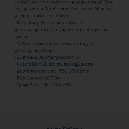
κατά μήκος σε οποιονδήποτε προσανατολισμό (άλλα
νομίσματα τοποθετούνται ανάλογα με την θέση των
χαρακτηριστικών ασφαλείας)
- Μπορεί να ρυθμιστεί για να εξάγει τα
χαρτονομίσματα από τη μπροστινή ή από την πίσω
πλευρά
- 100% επιτυχία στα τεστ εγκυρότητας για
χαρτονομίσματα Ευρώ
- Συμπεριλαμβάνεται τροφοδοτικό
- Η κάρτα MicroSD δεν συμπεριλαμβάνεται
- Διαστάσεις συσκευής: 155χ 137χ 82mm
- Bάρος συσκευής: 700gr
- Τροφοδοσία: 110- 230V, < 5W