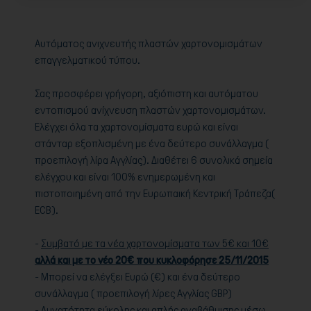
Αυτόματος ανιχνευτής πλαστών χαρτονομισμάτων
επαγγελματικού τύπου.
Σας προσφέρει γρήγορη, αξιόπιστη και αυτόματου
εντοπισμού ανίχνευση πλαστών χαρτονομισμάτων.
Ελέγχει όλα τα χαρτονομίσματα ευρώ και είναι
στάνταρ εξοπλισμένη με ένα δεύτερο συνάλλαγμα (
προεπιλογή λίρα Αγγλίας). Διαθέτει 6 συνολικά σημεία
ελέγχου και είναι 100% ενημερωμένη και
πιστοποιημένη από την Eυρωπαική Κεντρική Τράπεζα(
ΕCB).
-
Συμβατό με τα νέα χαρτονομίσματα των 5€ και 10€
αλλά και με το νέο 20€ που κυκλοφόρησε 25/11/2015
- Μπορεί να ελέγξει Ευρώ (€) και ένα δεύτερο
συνάλλαγμα ( προεπιλoγή λίρες Αγγλίας GBP)
- Δυνατότητα εύκολης και απλής αναβάθμισης μέσω