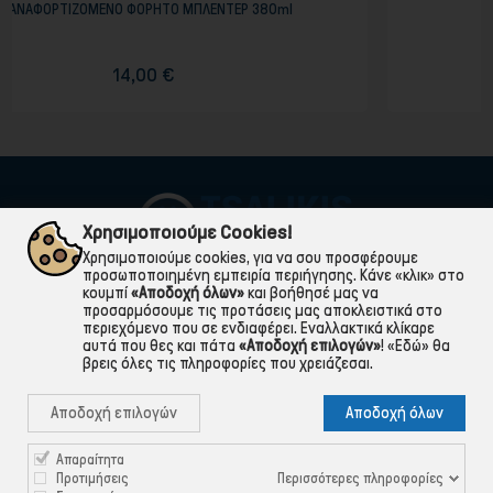
ΜΠΛΕΝΤΕΡ 380ml
ΣΠΑΤΟΥΛΑ ΣΕΡΒΙΡΙΣΜΑ
2,00 €
Χρησιμοποιούμε Cookies!
Χρησιμοποιούμε cookies, για να σου προσφέρουμε
προσωποποιημένη εμπειρία περιήγησης. Κάνε «κλικ» στο
κουμπί
«Αποδοχή όλων»
και βοήθησέ μας να
προσαρμόσουμε τις προτάσεις μας αποκλειστικά στο
περιεχόμενο που σε ενδιαφέρει. Εναλλακτικά κλίκαρε
αυτά που θες και πάτα
«Αποδοχή επιλογών»
!
«Εδώ»
θα
βρεις όλες τις πληροφορίες που χρειάζεσαι.

ΠΛΗΡΟΦΟΡΙΕΣ
Αποδοχή επιλογών
Αποδοχή όλων

ΧΡΉΣΙΜΑ

ΕΞΥΠΗΡΈΤΗΣΗ ΠΕΛΑΤΏΝ
Απαραίτητα
Περισσότερες πληροφορίες
Προτιμήσεις