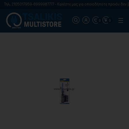
Τηλ. 2105017959-6999987777 - Καλέστε μας για οποιοδήποτε προιόν δεν βρ
0
0