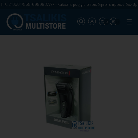
ηλ. 2105017959-6999987777 - Καλέστε μας για οποιοδήποτε προιόν δεν βρίσ
0
0