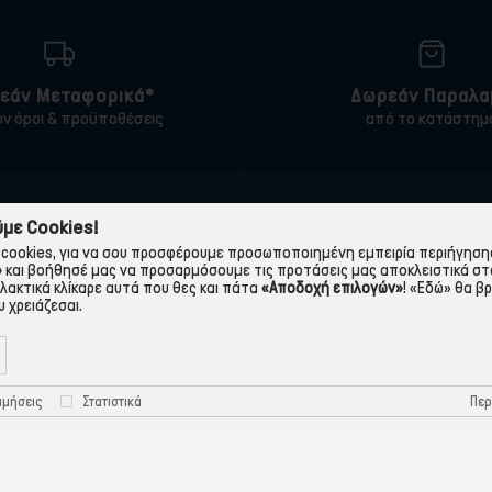
εάν Μεταφορικά*
Δωρεάν Παραλα
υν όροι & προϋποθέσεις
από το κατάστημ
ΠΛΗΡΟΦΟΡΙΕΣ
ΧΡΉΣΙΜΑ
με Cookies!
cookies, για να σου προσφέρουμε προσωποποιημένη εμπειρία περιήγησης.
 εταιρεία
Τρόποι Παραγγελίας
»
και βοήθησέ μας να προσαρμόσουμε τις προτάσεις μας αποκλειστικά στ
λλακτικά κλίκαρε αυτά που θες και πάτα
«Αποδοχή επιλογών»
!
«Εδώ»
θα βρ
Όροι Χρήσης
Πολιτική Απορρήτου
 χρειάζεσαι.
Τρόποι Πληρωμής-Τράπεζες
Πολιτική Cookies
Τρόποι Αποστολής
Προστασία Προσωπικών
Περ
ιμήσεις
Στατιστικά