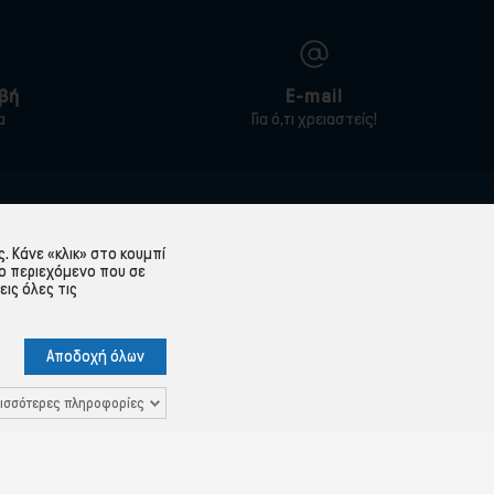
βή
E-mail
α
Για ό,τι χρειαστείς!
ΕΞΥΠΗΡΈΤΗΣΗ ΠΕΛΑΤΏΝ
 Κάνε «κλικ» στο κουμπί
Λογαριασμός
ο περιεχόμενο που σε
εις όλες τις
Ιστορικό παραγγελιών
Υπενθύμιση κωδικού
Αποδοχή όλων
 Δεδομένων
Επικοινωνία
ισσότερες πληροφορίες