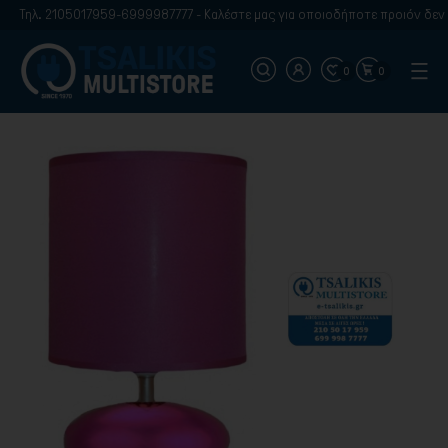
Τηλ. 2105017959-6999987777 - Καλέστε μας για οποιοδήποτε προιόν δεν β
0
0