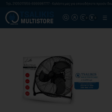
Τηλ. 2105017959-6999987777 - Καλέστε μας για οποιοδήποτε προιόν δεν β
0
0