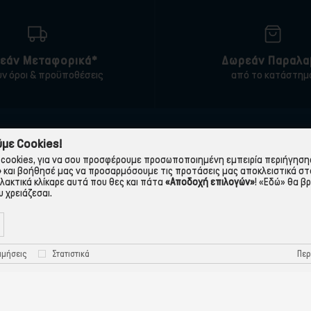
εάν Μεταφορικά*
Δωρεάν Παραλα
υν όροι & προϋποθέσεις
από το κατάστημ
ΠΛΗΡΟΦΟΡΙΕΣ
ΧΡΉΣΙΜΑ
με Cookies!
cookies, για να σου προσφέρουμε προσωποποιημένη εμπειρία περιήγησης.
 εταιρεία
Τρόποι Παραγγελίας
»
και βοήθησέ μας να προσαρμόσουμε τις προτάσεις μας αποκλειστικά στ
λλακτικά κλίκαρε αυτά που θες και πάτα
«Αποδοχή επιλογών»
!
«Εδώ»
θα βρ
Όροι Χρήσης
Πολιτική Απορρήτου
 χρειάζεσαι.
Τρόποι Πληρωμής-Τράπεζες
Πολιτική Cookies
Τρόποι Αποστολής
Προστασία Προσωπικών
Περ
ιμήσεις
Στατιστικά