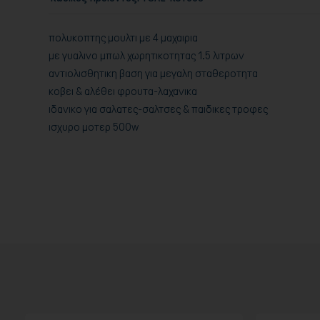
πολυκοπτης μουλτι με 4 μαχαιρια
με γυαλινο μπωλ χωρητικοτητας 1.5 λιτρων
αντιολισθητικη βαση για μεγαλη σταθεροτητα
κοβει & αλέθει φρουτα-λαχανικα
ιδανικο για σαλατες-σαλτσες & παιδικες τροφες
ισχυρο μοτερ 500w