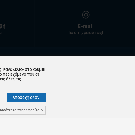
βή
E-mail
α
Για ό,τι χρειαστείς!
ΕΞΥΠΗΡΈΤΗΣΗ ΠΕΛΑΤΏΝ
 Κάνε «κλικ» στο κουμπί
Λογαριασμός
ο περιεχόμενο που σε
εις όλες τις
Ιστορικό παραγγελιών
Υπενθύμιση κωδικού
Αποδοχή όλων
 Δεδομένων
Επικοινωνία
ισσότερες πληροφορίες