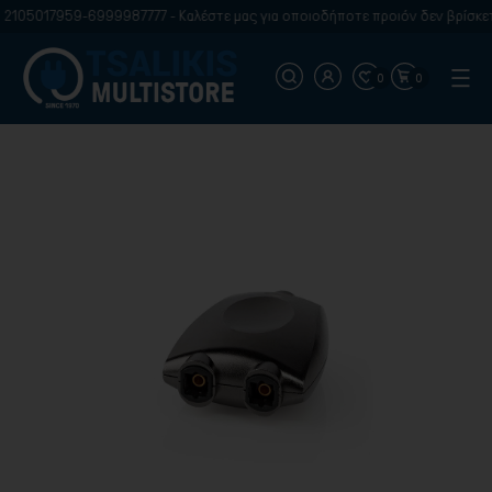
2105017959-6999987777 - Καλέστε μας για οποιοδήποτε προιόν δεν βρίσκετε
0
0