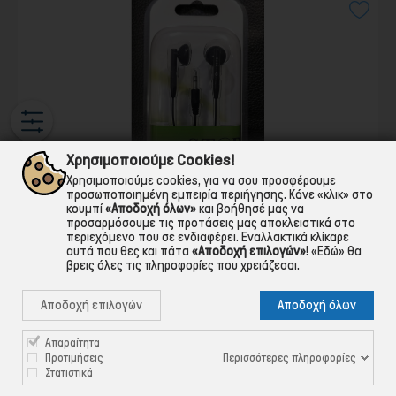
Χρησιμοποιούμε Cookies!
Χρησιμοποιούμε cookies, για να σου προσφέρουμε
προσωποποιημένη εμπειρία περιήγησης. Κάνε «κλικ» στο
κουμπί
«Αποδοχή όλων»
και βοήθησέ μας να
προσαρμόσουμε τις προτάσεις μας αποκλειστικά στο
περιεχόμενο που σε ενδιαφέρει. Εναλλακτικά κλίκαρε
ΑΚΟΥΣΤΙΚΑ ''ΨΕΙΡΕΣ'' ST@R με 5 μέτρα καλώδιο - ΙΔΑΝΙΚΑ ΓΙΑ
αυτά που θες και πάτα
«Αποδοχή επιλογών»
!
«Εδώ»
θα
ΤΗΛΕΟΡΑΣΗ
βρεις όλες τις πληροφορίες που χρειάζεσαι.
Κωδικός:
TSAL-AKOU110
Αποδοχή επιλογών
Αποδοχή όλων
7,50 €
Απαραίτητα
αμεσα διαθεσιμο
Περισσότερες πληροφορίες
Προτιμήσεις
Στατιστικά

ΣΤΟ ΚΑΛΑΘΙ