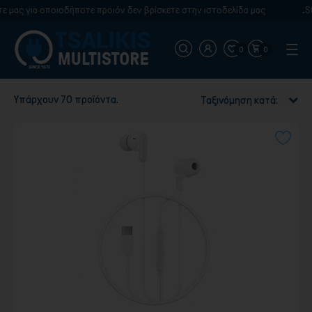
οιοδήποτε προιόν δεν βρίσκετε στην ιστοδελίδα μας
.SOS. Το site μ
0
0
Υπάρχουν 70 προϊόντα.
Ταξινόμηση κατά: