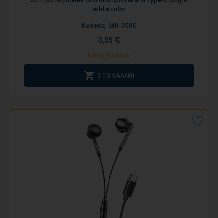
XO EP80Earphones with microphone and Type-C plug in
wihte color
Κωδικός:
249-0080
3,55 €
Εντός 48 ωρών

ΣΤΟ ΚΑΛΑΘΙ