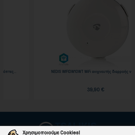
NEDIS WIFIDW10WT WiFi ανιχνευτής διαρροής νερού
39,90 €
Χρησιμοποιούμε Cookies!