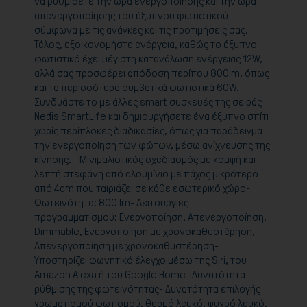
να ρυθμίσετε την ώρα ενεργοποίησης και την ώρα
απενεργοποίησης του έξυπνου φωτιστικού
σύμφωνα με τις ανάγκες και τις προτιμήσεις σας.
Τέλος, εξοικονομήστε ενέργεια, καθώς το έξυπνο
φωτιστικό έχει μέγιστη κατανάλωση ενέργειας 12W,
αλλά σας προσφέρει απόδοση περίπου 800lm, όπως
και τα περισσότερα συμβατικά φωτιστικά 60W.
Συνδυάστε το με άλλες smart συσκευές της σειράς
Nedis SmartLife και δημιουργήσετε ένα έξυπνο σπίτι
χωρίς περίπλοκες διαδικασίες, όπως για παράδειγμα
την ενεργοποίηση των φώτων, μέσω ανίχνευσης της
κίνησης. - Μινιμαλιστικός σχεδιασμός με κομψή και
λεπτή στεφάνη από αλουμίνιο με πάχος μικρότερο
από 4cm που ταιριάζει σε κάθε εσωτερικό χώρο-
Φωτεινότητα: 800 lm- Λειτουργίες
προγραμματισμού: Ενεργοποίηση, Απενεργοποίηση,
Dimmable, Ενεργοποίηση με χρονοκαθυστέρηση,
Απενεργοποίηση με χρονοκαθυστέρηση-
Υποστηρίζει φωνητικό έλεγχο μέσω της Siri, του
Amazon Alexa ή του Google Home- Δυνατότητα
ρύθμισης της φωτεινότητας- Δυνατότητα επιλογής
χρωματισμού φωτισμού, θερμό λευκό, ψυχρό λευκό,