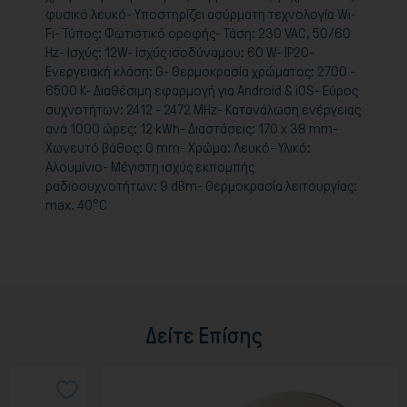
φυσικό λευκό- Υποστηρίζει ασύρματη τεχνολογία Wi-
Fi- Τύπος: Φωτιστικό οροφής- Τάση: 230 VAC, 50/60
Hz- Ισχύς: 12W- Ισχύς ισοδύναμου: 60 W- IP20-
Ενεργειακή κλάση: G- Θερμοκρασία χρώματος: 2700 -
6500 K- Διαθέσιμη εφαρμογή για Android & iOS- Εύρος
συχνοτήτων: 2412 - 2472 MHz- Κατανάλωση ενέργειας
ανά 1000 ώρες: 12 kWh- Διαστάσεις: 170 x 38 mm-
Χωνευτό βάθος: 0 mm- Χρώμα: Λευκό- Υλικό:
Αλουμίνιο- Μέγιστη ισχύς εκπομπής
ραδιοσυχνοτήτων: 9 dBm- Θερμοκρασία λειτουργίας:
max. 40°C
Δείτε Επίσης