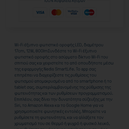
100% Ασφάλεια Αγορών
Wi-Fi έξυπνο φωτιστικό οροφής LED, διαμέτρου
17cm, 12W, 800lmΣυνδέστε το Wi-Fi έξυπνο
φωτιστικό οροφής στο ασύρματο δίκτυο Wi-Fi του
σπιτιού σας και χειριστείτε το από οπουδήποτε μέσω
της εφαρμογής Nedis SmartLife. Το app σας
επιτρέπει να διαχειρίζεστε τις ρυθμίσεις του
φωτισμού απομακρυσμένα από το smartphone ή το
tablet σας, συμπεριλαμβανομένης της ρύθμισης της
φωτεινότητας και των ρυθμίσεων προγραμματισμού.
Επιπλέον, σας δίνει την δυνατότητα σύζευξης με την
Siri, το Αmazon Alexa και το Google Home για να
χρησιμοποιείτε φωνητικές εντολές. Μπορείτε να
ρυθμίσετε τη φωτεινότητα, και να αλλάξετε τον
χρωματισμό του σε θερμό ή ψυχρό ή φυσικό λευκό,