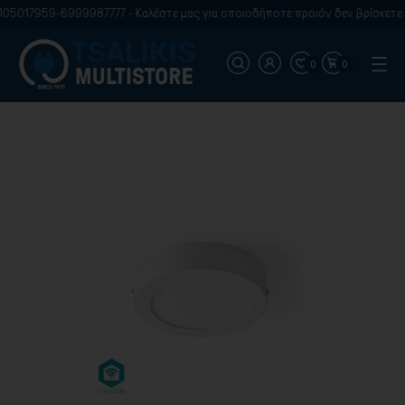
5017959-6999987777 - Καλέστε μας για οποιοδήποτε προιόν δεν βρίσκετε στ
0
0