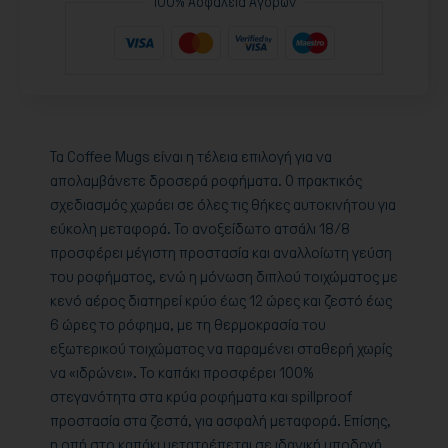
100% Ασφάλεια Αγορών
Τα Coffee Mugs είναι η τέλεια επιλογή για να
απολαμβάνετε δροσερά ροφήματα. Ο πρακτικός
σχεδιασμός χωράει σε όλες τις θήκες αυτοκινήτου για
εύκολη μεταφορά. Το ανοξείδωτο ατσάλι 18/8
προσφέρει μέγιστη προστασία και αναλλοίωτη γεύση
του ροφήματος, ενώ η μόνωση διπλού τοιχώματος με
κενό αέρος διατηρεί κρύο έως 12 ώρες και ζεστό έως
6 ώρες το ρόφημα, με τη θερμοκρασία του
εξωτερικού τοιχώματος να παραμένει σταθερή χωρίς
να «ιδρώνει». Το καπάκι προσφέρει 100%
στεγανότητα στα κρύα ροφήματα και spillproof
προστασία στα ζεστά, για ασφαλή μεταφορά. Επίσης,
η οπή στο καπάκι μετατρέπεται σε ιδανική υποδοχή