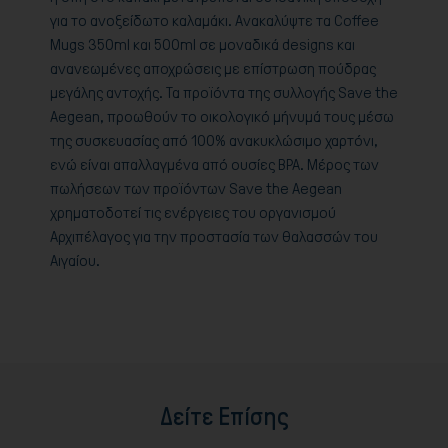
για το ανοξείδωτο καλαμάκι. Ανακαλύψτε τα Coffee
Mugs 350ml και 500ml σε μοναδικά designs και
ανανεωμένες αποχρώσεις με επίστρωση πούδρας
μεγάλης αντοχής. Τα προϊόντα της συλλογής Save the
Aegean, προωθούν το οικολογικό μήνυμά τους μέσω
της συσκευασίας από 100% ανακυκλώσιμο χαρτόνι,
ενώ είναι απαλλαγμένα από ουσίες BPA. Μέρος των
πωλήσεων των προϊόντων Save the Aegean
χρηματοδοτεί τις ενέργειες του οργανισμού
Αρχιπέλαγος για την προστασία των θαλασσών του
Αιγαίου.
Δείτε Επίσης