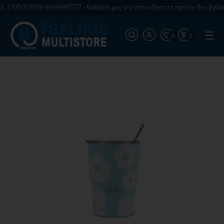
. 2105017959-6999987777 - Καλέστε μας για οποιοδήποτε προιόν δεν βρίσκε
0
0