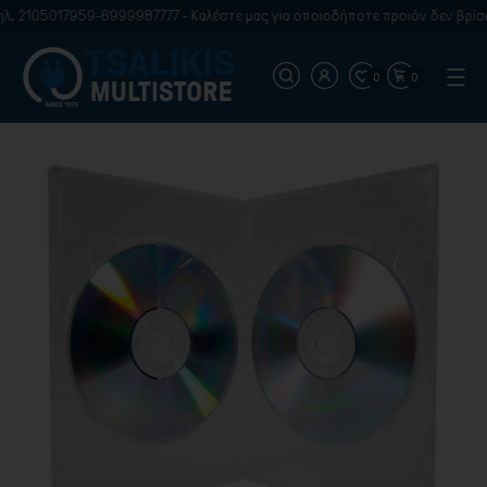
. 2105017959-6999987777 - Καλέστε μας για οποιοδήποτε προιόν δεν βρίσκε
0
0