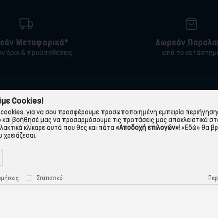
εάν Μεταφορικά*
Δωρεάν Παραλα
υν όροι & προϋποθέσεις
από το κατάστημ
ΠΛΗΡΟΦΟΡΙΕΣ
ΧΡΉΣΙΜΑ
με Cookies!
cookies, για να σου προσφέρουμε προσωποποιημένη εμπειρία περιήγησης.
 εταιρεία
Τρόποι Παραγγελίας
»
και βοήθησέ μας να προσαρμόσουμε τις προτάσεις μας αποκλειστικά στ
λλακτικά κλίκαρε αυτά που θες και πάτα
«Αποδοχή επιλογών»
!
«Εδώ»
θα βρ
Όροι Χρήσης
Πολιτική Απορρήτου
 χρειάζεσαι.
Τρόποι Πληρωμής-Τράπεζες
Πολιτική Cookies
Τρόποι Αποστολής
Προστασία Προσωπικών
Περ
ιμήσεις
Στατιστικά