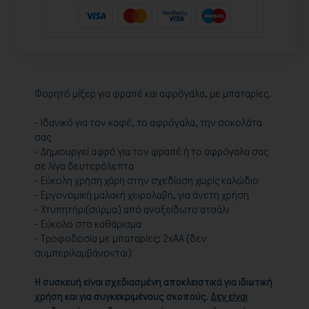
Φορητό μίξερ για φραπέ και αφρόγαλα, με μπαταρίες.
- Ιδανικό για τον καφέ, το αφρόγαλα, την σοκολάτα
σας
- Δημιουργεί αφρό για τον φραπέ ή το αφρόγαλα σας
σε λίγα δευτερόλεπτα
- Εύκολη χρήση χάρη στην σχεδίαση χωρίς καλώδιο
- Εργονομική μαλακή χειρολαβή, για άνετη χρήση
- Χτυπητήρι(σύρμα) από ανοξείδωτο ατσάλι
- Εύκολο στο καθάρισμα
- Τροφοδοσία με μπαταρίες: 2xAA (δεν
συμπεριλαμβάνονται)
Η συσκευή είναι σχεδιασμένη αποκλειστικά για ιδιωτική
χρήση και για συγκεκριμένους σκοπούς.
Δεν είναι