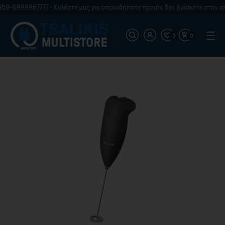
9-6999987777 - Καλέστε μας για οποιοδήποτε προιόν δεν βρίσκετε στην ιστ
0
0