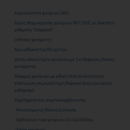
Χωρητικότητα φούρνου 30Lt
Εύρος θερμοκρασίας φούρνου 90˚- 230˚C με διακόπτη
ρύθμισης “stepless”
3 θέσεις ψησίματος
Χρονοδιακόπτης 60 λεπτών
Διπλή υάλινη πόρτα φούρνου με 3 ενδιάμεσες θέσεις
ανοίγματος
Θάλαμος φούρνου με ειδική 3πλή αντικολλητική
επίστρωση για μεγαλύτερη διάρκεια ζωής και εύκολο
καθαρισμό
Εξαρτήματα που συμπεριλαμβάνονται:
-Αποσπώμενος δίσκος συλλογής
-Ορθογώνιο ταψί φούρνου 33.3x27.9x2εκ.
-Σχάρα φούρνου