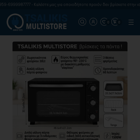
9-6999987777 - Καλέστε μας για οποιοδήποτε προιόν δεν βρίσκετε στην ιστ
0
0