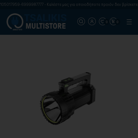
05017959-6999987777 - Καλέστε μας για οποιοδήποτε προιόν δεν βρίσκετε σ
0
0