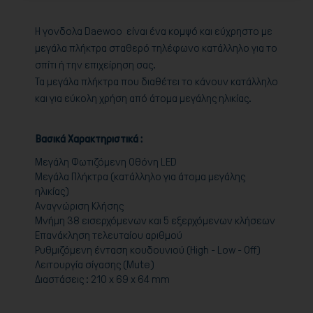
H γονδολα Daewoo είναι ένα κομψό και εύχρηστο με
μεγάλα πλήκτρα σταθερό τηλέφωνο κατάλληλο για το
σπίτι ή την επιχείρηση σας.
Τα μεγάλα πλήκτρα που διαθέτει το κάνουν κατάλληλο
και για εύκολη χρήση από άτομα μεγάλης ηλικίας.
Βασικά Χαρακτηριστικά :
Μεγάλη Φωτιζόμενη Οθόνη LED
Μεγάλα Πλήκτρα (κατάλληλο για άτομα μεγάλης
ηλικίας)
Αναγνώριση Κλήσης
Μνήμη 38 εισερχόμενων και 5 εξερχόμενων κλήσεων
Επανάκληση τελευταίου αριθμού
Ρυθμιζόμενη ένταση κουδουνιού (High - Low - Off)
Λειτουργία σίγασης (Mute)
Διαστάσεις : 210 x 69 x 64 mm