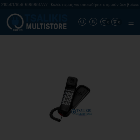
2105017959-6999987777 - Καλέστε μας για οποιοδήποτε προιόν δεν βρίσκετε
0
0