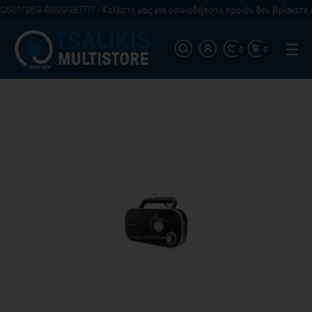
05017959-6999987777 - Καλέστε μας για οποιοδήποτε προιόν δεν βρίσκετε σ
0
0