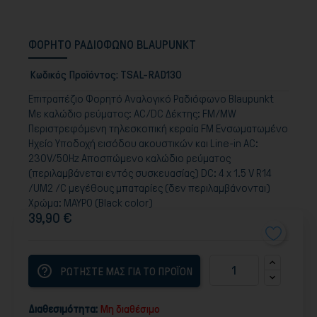
ΦΟΡΗΤΟ ΡΑΔΙΟΦΩΝΟ BLAUPUNKT
Κωδικός Προϊόντος:
TSAL-RAD130
Επιτραπέζιο Φορητό Αναλογικό Ραδιόφωνο Blaupunkt
Με καλώδιο ρεύματος: AC/DC Δέκτης: FM/MW
Περιστρεφόμενη τηλεσκοπική κεραία FM Ενσωματωμένο
Ηχείο Υποδοχή εισόδου ακουστικών και Line-in AC:
230V/50Hz Αποσπώμενο καλώδιο ρεύματος
(περιλαμβάνεται εντός συσκευασίας) DC: 4 x 1.5 V R14
/UM2 /C μεγέθους μπαταρίες (δεν περιλαμβάνονται)
Χρώμα: ΜΑΥΡΟ (Black color)
39,90 €
help_outline
ΡΩΤΗΣΤΕ ΜΑΣ ΓΙΑ ΤΟ ΠΡΟΪΟΝ
Διαθεσιμότητα:
Μη διαθέσιμο