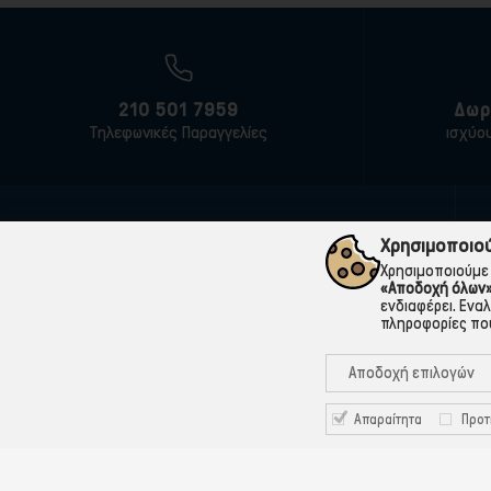
210 501 7959
Δωρ
Τηλεφωνικές Παραγγελίες
ισχύο
Χρησιμοποιού
Χρησιμοποιούμε 
Η
«Αποδοχή όλων
ενδιαφέρει. Ενα
πληροφορίες που
Αποδοχή επιλογών
210 501 7959
699 998 7777
Απαραίτητα
Προτ
25ης Μαρτίου 88, Πετρούπολη
tsalikismultistore@gmail.com