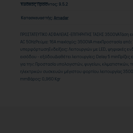
Κωδικός Προϊόντος:
9.5.2
Κατασκευαστής:
Amadar
ΠΡΟΣΤΑΤΕΥΤΙΚΟ ΑΣΦΑΛΕΙΑΣ-ΕΠΙΤΗΡΗΤΗΣ ΤΑΣΗΣ 3500VAΤάση 
AC 50HzΡεύμα: 16A maxΙσχύς: 3500VA maxΠροστασία από:
υπερφόρτωσηΕνδείξεις: Λειτουργιών με LED, ψηφιακές ενδ
εισόδου - εξόδουΔιαθέτει λειτουργίες: Delay 5 minΠρίζες
για την: Προστασία υπολογιστών, ψυγείων, κλιματιστικών,
ηλεκτρικών συσκευών μέγιστου φορτίου λειτουργίας 350
mmΒάρος: 0,960 Kgr