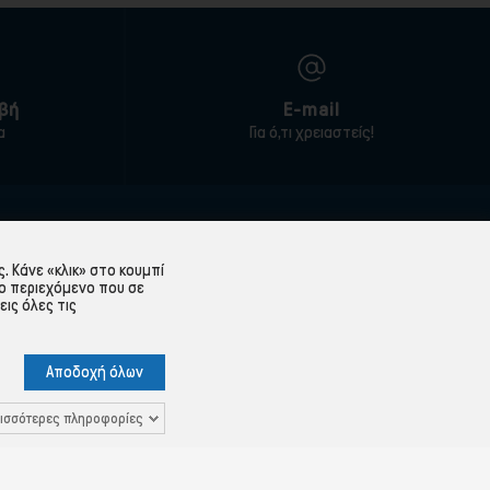
βή
E-mail
α
Για ό,τι χρειαστείς!
ΕΞΥΠΗΡΈΤΗΣΗ ΠΕΛΑΤΏΝ
 Κάνε «κλικ» στο κουμπί
Λογαριασμός
ο περιεχόμενο που σε
εις όλες τις
Ιστορικό παραγγελιών
Υπενθύμιση κωδικού
Αποδοχή όλων
 Δεδομένων
Επικοινωνία
ισσότερες πληροφορίες