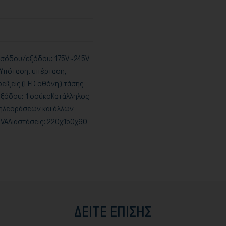
εισόδου/εξόδου: 175V~245V
 Yπόταση, υπέρταση,
είξεις (LED οθόνη) τάσης
 εξόδου: 1 σούκοΚατάλληλος
 τηλεοράσεων και άλλων
0VAΔιαστάσεις: 220χ150χ60
ΔΕΊΤΕ ΕΠΊΣΗΣ