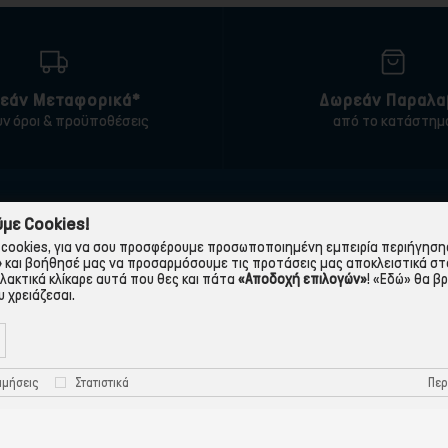
εάν Μεταφορικά*
Δωρεάν Παραλα
υν όροι & προϋποθέσεις
από το κατάστημ
ΠΛΗΡΟΦΟΡΙΕΣ
ΧΡΉΣΙΜΑ
με Cookies!
cookies, για να σου προσφέρουμε προσωποποιημένη εμπειρία περιήγησης.
 εταιρεία
Τρόποι Παραγγελίας
»
και βοήθησέ μας να προσαρμόσουμε τις προτάσεις μας αποκλειστικά στ
λλακτικά κλίκαρε αυτά που θες και πάτα
«Αποδοχή επιλογών»
!
«Εδώ»
θα βρ
Όροι Χρήσης
Πολιτική Απορρήτου
 χρειάζεσαι.
Τρόποι Πληρωμής-Τράπεζες
Πολιτική Cookies
Τρόποι Αποστολής
Προστασία Προσωπικών
Περ
ιμήσεις
Στατιστικά