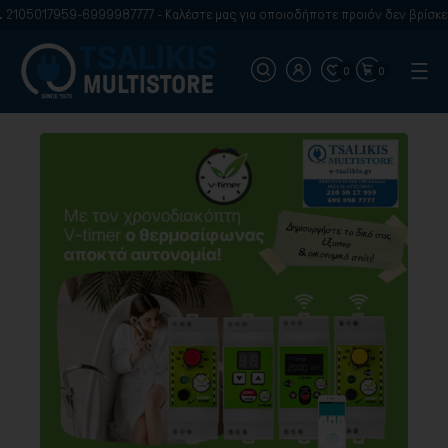
105017959-6999987777 - Καλέστε μας για οποιοδήποτε προιόν δεν βρίσκετε 
0
0