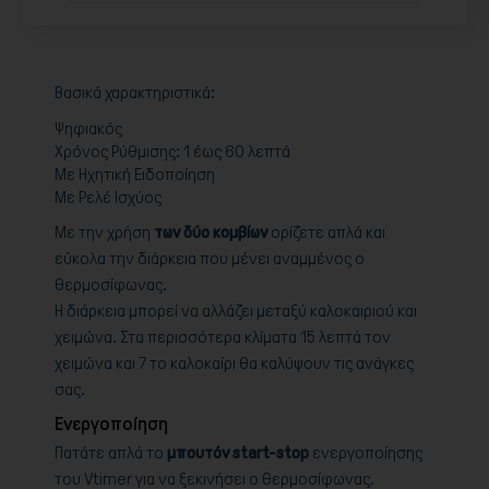
Βασικά χαρακτηριστικά:
Ψηφιακός
Χρόνος Ρύθμισης: 1 έως 60 λεπτά
Με Ηχητική Ειδοποίηση
Με Ρελέ Ισχύος
Με την χρήση
των δύο κομβίων
ορίζετε απλά και
εύκολα την διάρκεια που μένει αναμμένος ο
θερμοσίφωνας.
Η διάρκεια μπορεί να αλλάζει μεταξύ καλοκαιριού και
χειμώνα. Στα περισσότερα κλίματα 15 λεπτά τον
χειμώνα και 7 το καλοκαίρι θα καλύψουν τις ανάγκες
σας.
Ενεργοποίηση
Πατάτε απλά το
μπουτόν start-stop
ενεργοποίησης
του Vtimer για να ξεκινήσει ο θερμοσίφωνας.