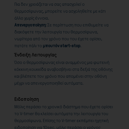
Πια δεν χρειάζεται να σας απασχολεί ο
θερμοσίφωνας, μπορείτε να ασχοληθείτε με κάτι
άλλο χωρίς έννοια.
Απενεργοποίηση:
Σε περίπτωση που επιθυμείτε να
διακόψετε την λειτουργία του θερμοσίφωνα,
νωρίτερα από τον χρόνο που του έχετε ορίσει,
πατάτε πάλι το
μπουτόν start-stop
.
Ένδειξη Λειτουργίας
Όσο ο θερμοσίφωνας είναι αναμμένος μια φωτεινή
κόκκινη κουκκίδα αναβοσβήνει στα δεξιά της οθόνης
και βλέπετε τον χρόνο που απομένει στην οθόνη
μέχρι να απενεργοποιηθεί αυτόματα.
Ειδοποίηση
Μόλις περάσει το χρονικό διάστημα που έχετε ορίσει
το V-timer θα κλείσει αυτόματα την λειτουργία του
θερμοσίφωνα. Επίσης το V-timer εκπέμπει ηχητική
ειδοποίηση για 10sec, μόλις περάσει ο χρόνος