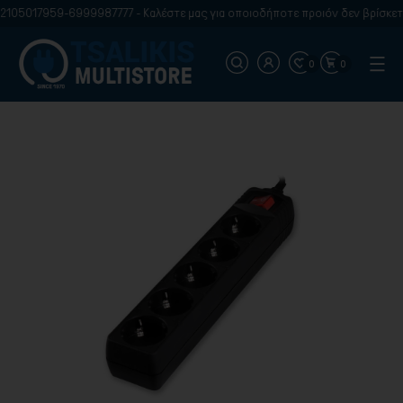
2105017959-6999987777 - Καλέστε μας για οποιοδήποτε προιόν δεν βρίσκετε
0
0