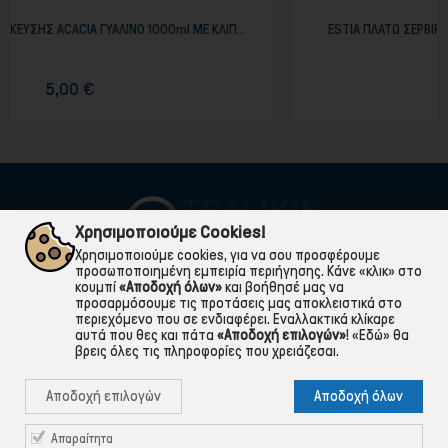
00ml ΜΕ ΚΛΙΠ...
ESTIA ΠΛΑΤΩ ΣΕΡΒΙΡΙΣΜΑΤΟΣ ΣΧΙΣΤΟΛΙΘΟΥ ΜΕ Ξ
55x15cm
5,50 €
Χρησιμοποιούμε Cookies!
Χρησιμοποιούμε cookies, για να σου προσφέρουμε
προσωποποιημένη εμπειρία περιήγησης. Κάνε «κλικ» στο
κουμπί
«Αποδοχή όλων»
και βοήθησέ μας να
προσαρμόσουμε τις προτάσεις μας αποκλειστικά στο
περιεχόμενο που σε ενδιαφέρει. Εναλλακτικά κλίκαρε
αυτά που θες και πάτα
«Αποδοχή επιλογών»
!
«Εδώ»
θα
βρεις όλες τις πληροφορίες που χρειάζεσαι.

ΠΛΗΡΟΦΟΡΙΕΣ
Αποδοχή επιλογών
Αποδοχή όλων

ΧΡΉΣΙΜΑ

ΕΞΥΠΗΡΈΤΗΣΗ ΠΕΛΑΤΏΝ
Απαραίτητα