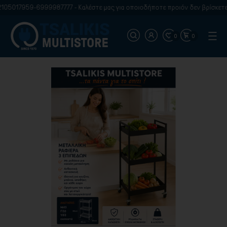
105017959-6999987777 - Καλέστε μας για οποιοδήποτε προιόν δεν βρίσκετε 
0
0