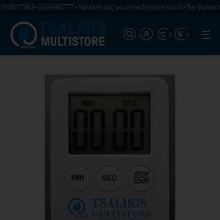
2105017959-6999987777 - Καλέστε μας για οποιοδήποτε προιόν δεν βρίσκετε
0
0