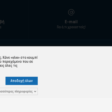
βή
E-mail
α
Για ό,τι χρειαστείς!
ΕΞΥΠΗΡΈΤΗΣΗ ΠΕΛΑΤΏΝ
 Κάνε «κλικ» στο κουμπί
Λογαριασμός
ο περιεχόμενο που σε
εις όλες τις
Ιστορικό παραγγελιών
Υπενθύμιση κωδικού
Αποδοχή όλων
 Δεδομένων
Επικοινωνία
ισσότερες πληροφορίες