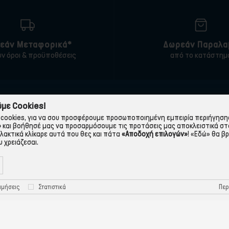
εάν Μεταφορικά*
Δωρεάν Παραλα
υν όροι & προϋποθέσεις
από το κατάστημ
ΠΛΗΡΟΦΟΡΙΕΣ
ΧΡΉΣΙΜΑ
με Cookies!
cookies, για να σου προσφέρουμε προσωποποιημένη εμπειρία περιήγησης.
 εταιρεία
Τρόποι Παραγγελίας
»
και βοήθησέ μας να προσαρμόσουμε τις προτάσεις μας αποκλειστικά στ
λλακτικά κλίκαρε αυτά που θες και πάτα
«Αποδοχή επιλογών»
!
«Εδώ»
θα βρ
Όροι Χρήσης
Πολιτική Απορρήτου
 χρειάζεσαι.
Τρόποι Πληρωμής-Τράπεζες
Πολιτική Cookies
Τρόποι Αποστολής
Προστασία Προσωπικών
Περ
ιμήσεις
Στατιστικά