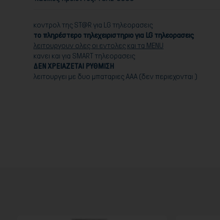
κοντρολ της ST@R για LG τηλεορασεις
το πληρέστερο τηλεχειριστηριο για LG τηλεορασεις
λειτουργουν ολες οι εντολες και τα MENU
κανει και για SMART τηλεορασεις
ΔΕΝ ΧΡΕΙΑΖΕΤΑΙ ΡΥΘΜΙΣΗ
λειτουργει με δυο μπαταριες ΑΑΑ (δεν περιεχονται )