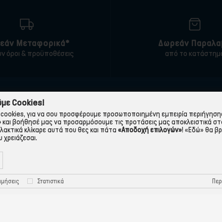
εάν Μεταφορικά*
Δωρεάν Παραλα
υν όροι & προϋποθέσεις
από το κατάστημ
ΠΛΗΡΟΦΟΡΙΕΣ
ΧΡΉΣΙΜΑ
με Cookies!
cookies, για να σου προσφέρουμε προσωποποιημένη εμπειρία περιήγησης.
 εταιρεία
Τρόποι Παραγγελίας
»
και βοήθησέ μας να προσαρμόσουμε τις προτάσεις μας αποκλειστικά στ
λλακτικά κλίκαρε αυτά που θες και πάτα
«Αποδοχή επιλογών»
!
«Εδώ»
θα βρ
Όροι Χρήσης
Πολιτική Απορρήτου
 χρειάζεσαι.
Τρόποι Πληρωμής-Τράπεζες
Πολιτική Cookies
Τρόποι Αποστολής
Προστασία Προσωπικών
Περ
ιμήσεις
Στατιστικά