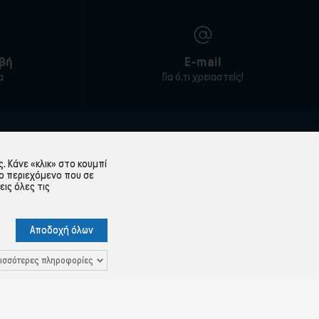
βή
E-mail
α
Για ό,τι χρειαστείς!
ΕΞΥΠΗΡΈΤΗΣΗ ΠΕΛΑΤΏΝ
 Κάνε «κλικ» στο κουμπί
Λογαριασμός
ο περιεχόμενο που σε
εις όλες τις
Ιστορικό παραγγελιών
Υπενθύμιση κωδικού
Αποδοχή όλων
 Δεδομένων
Επικοινωνία
ισσότερες πληροφορίες