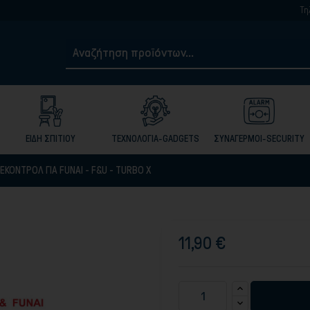
Τηλ. 210501795
ΕΙΔΗ ΣΠΙΤΙΟΥ
ΤΕΧΝΟΛΟΓΙΑ-GADGETS
ΣΥΝΑΓΕΡΜΟΙ-SECURITY
ΕΚΟΝΤΡΟΛ ΓΙΑ FUNAI - F&U - TURBO X
11,90 €