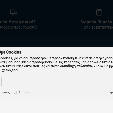
εάν Μεταφορικά*
Δωρεάν Παραλα
υν όροι & προϋποθέσεις
από το κατάστημ
ΠΛΗΡΟΦΟΡΙΕΣ
ΧΡΉΣΙΜΑ
με Cookies!
cookies, για να σου προσφέρουμε προσωποποιημένη εμπειρία περιήγησης.
 εταιρεία
Τρόποι Παραγγελίας
»
και βοήθησέ μας να προσαρμόσουμε τις προτάσεις μας αποκλειστικά στ
λλακτικά κλίκαρε αυτά που θες και πάτα
«Αποδοχή επιλογών»
!
«Εδώ»
θα βρ
Όροι Χρήσης
Πολιτική Απορρήτου
 χρειάζεσαι.
Τρόποι Πληρωμής-Τράπεζες
Πολιτική Cookies
Τρόποι Αποστολής
Προστασία Προσωπικών
Περ
ιμήσεις
Στατιστικά