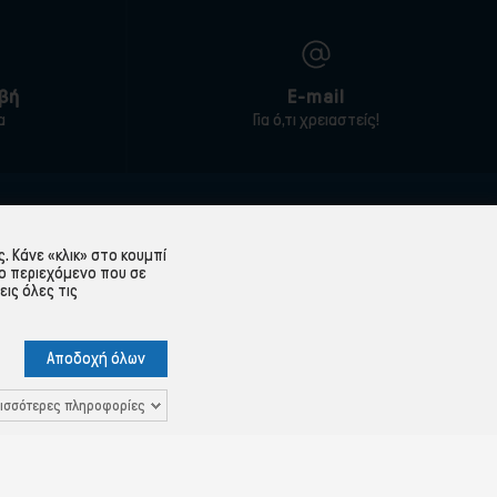
βή
E-mail
α
Για ό,τι χρειαστείς!
ΕΞΥΠΗΡΈΤΗΣΗ ΠΕΛΑΤΏΝ
 Κάνε «κλικ» στο κουμπί
Λογαριασμός
ο περιεχόμενο που σε
εις όλες τις
Ιστορικό παραγγελιών
Υπενθύμιση κωδικού
Αποδοχή όλων
 Δεδομένων
Επικοινωνία
ισσότερες πληροφορίες