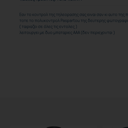
Eαν το κοντρολ της τηλεορασης σας ειναι σαν κι αυτο τη
τοτε το πολυκοντρολ Paspartou της δευτερης φωτογραφιας
( ταιριαζει σε όλες τις εντολες )
λειτουργει με δυο μπαταριες ΑΑΑ (δεν περιεχονται )