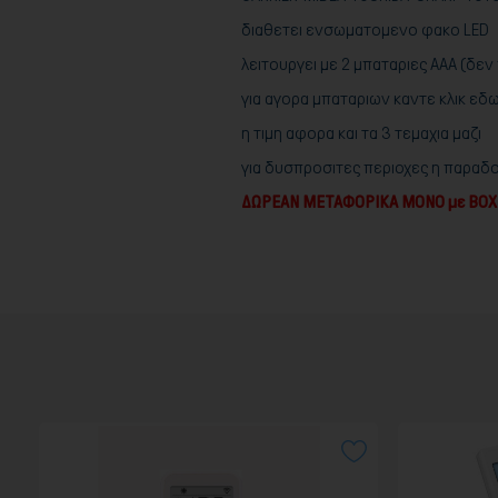
διαθετει ενσωματομενο φακο LED
λειτουργει με 2 μπαταριες ΑΑΑ (δεν
για αγορα μπαταριων καντε κλικ εδω
η τιμη αφορα και τα 3 τεμαχια μαζι
για δυσπροσιτες περιοχες η παραδ
ΔΩΡΕΑΝ ΜΕΤΑΦΟΡΙΚΑ ΜΟΝΟ με BOX