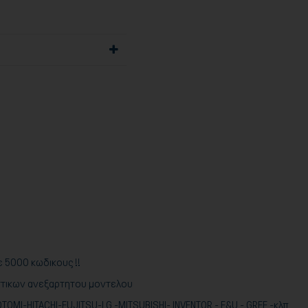
 5000 κωδικους !!
τιστικων ανεξαρτητου μοντελου
OMI-HITACHI-FUJITSU-LG -MITSUBISHI- INVENTOR - F&U - GREE -κλπ