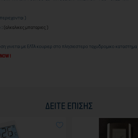
 περιεχονται )
 :
(αλκαλικες μπαταριες )
οση γινεται με ΕΛΤΑ κουριερ στο πλησιεστερο ταχυδρομικο καταστημ
NOW !
ΔΕΊΤΕ ΕΠΊΣΗΣ