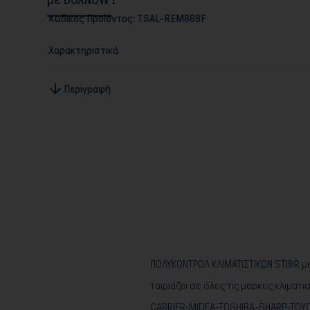
Κωδικός Προϊόντος:
TSAL-REM888F
Χαρακτηριστικά
Περιγραφή
ΠΟΛΥΚΟΝΤΡΟΛ ΚΛΙΜΑΤΙΣΤΙΚΩΝ ST@R με
ταιριαζει σε όλες τις μαρκες κλιμα
CARRIER-MIDEA-TOSHIBA-SHARP-TOYOT