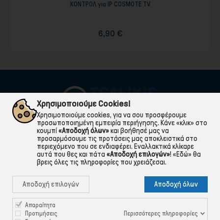
ΚΟΝΤΡΟΛ για IP COSMOTE TV
6,90 €
Χρησιμοποιούμε Cookies!
Χρησιμοποιούμε cookies, για να σου προσφέρουμε
προσωποποιημένη εμπειρία περιήγησης. Κάνε «κλικ» στο
κουμπί
«Αποδοχή όλων»
και βοήθησέ μας να
προσαρμόσουμε τις προτάσεις μας αποκλειστικά στο
περιεχόμενο που σε ενδιαφέρει. Εναλλακτικά κλίκαρε
αυτά που θες και πάτα
«Αποδοχή επιλογών»
!
«Εδώ»
θα
βρεις όλες τις πληροφορίες που χρειάζεσαι.

ΠΛΗΡΟΦΟΡΙΕΣ
Αποδοχή επιλογών
Αποδοχή όλων

ΧΡΉΣΙΜΑ

ΕΞΥΠΗΡΈΤΗΣΗ ΠΕΛΑΤΏΝ
Απαραίτητα
Περισσότερες πληροφορίες
Προτιμήσεις